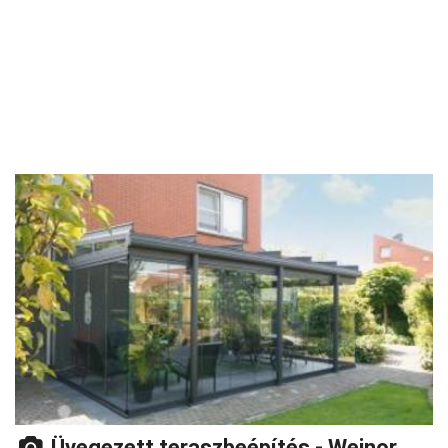
Üvegezett teraszbeépítés - Weinor