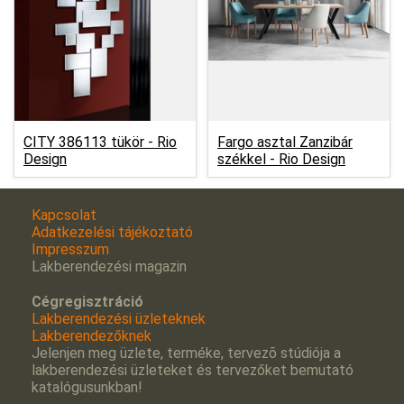
CITY 386113 tükör -
Rio
Fargo asztal Zanzibár
Design
székkel -
Rio Design
Kapcsolat
Adatkezelési tájékoztató
Impresszum
Lakberendezési magazin
Cégregisztráció
Lakberendezési üzleteknek
Lakberendezőknek
Jelenjen meg üzlete, terméke, tervezõ stúdiója a
lakberendezési üzleteket és tervezőket bemutató
katalógusunkban!