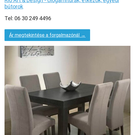
Rio Art & Design - Ülőgarnitúrák, étkezők, egyedi
bútorok
Tel: 06 30 249 4496
Ár megtekintése a forgalmazónál →