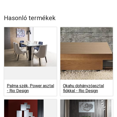
Hasonló termékek
Palma szék, Power asztal
Okahu dohányzóasztal
-
Rio Design
fiókkal -
Rio Design