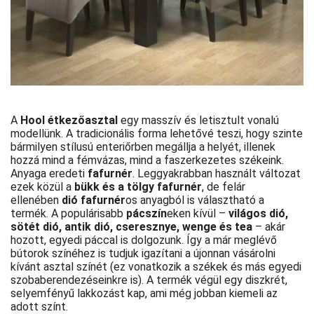
A
Hool étkezőasztal
egy masszív és letisztult vonalú
modellünk. A tradicionális forma lehetővé teszi, hogy szinte
bármilyen stílusú enteriőrben megállja a helyét, illenek
hozzá mind a fémvázas, mind a faszerkezetes székeink.
Anyaga eredeti
fafurnér
. Leggyakrabban használt változat
ezek közül a
bükk és a tölgy fafurnér
, de felár
ellenében
dió fafurnér
os anyagból is választható a
termék. A populárisabb
pácszín
eken kívül –
világos dió,
sötét dió, antik dió, cseresznye, wenge és tea
– akár
hozott, egyedi páccal is dolgozunk. Így a már meglévő
bútorok színéhez is tudjuk igazítani a újonnan vásárolni
kívánt asztal színét (ez vonatkozik a székek és más egyedi
szobaberendezéseinkre is). A termék végül egy diszkrét,
selyemfényű lakkozást kap, ami még jobban kiemeli az
adott színt.