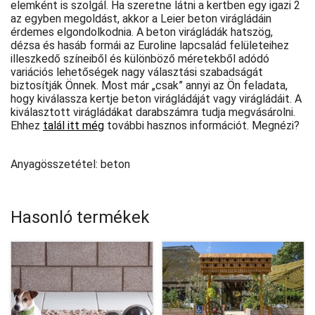
elemként is szolgál. Ha szeretne látni a kertben egy igazi 2
az egyben megoldást, akkor a Leier beton virágládáin
érdemes elgondolkodnia. A beton virágládák hatszög,
dézsa és hasáb formái az Euroline lapcsalád felületeihez
illeszkedő színeiből és különböző méretekből adódó
variációs lehetőségek nagy választási szabadságát
biztosítják Önnek. Most már „csak” annyi az Ön feladata,
hogy kiválassza kertje beton virágládáját vagy virágládáit. A
kiválasztott virágládákat darabszámra tudja megvásárolni.
Ehhez
talál itt még
további hasznos információt. Megnézi?
Anyagösszetétel: beton
Hasonló termékek