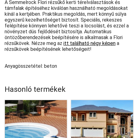
A Semmelrock Flori rézsűkő kerti térelválasztások és
támfalak építéséhez kiválóan használható megoldásokat
kínál a kertjében. Praktikus megoldás, mert könnyű súlya
egyszerű kezelhetőséget biztosít. Speciális, rekeszes
felépítése könnyen lehetővé teszi a locsolást, és ezzel a
növényzet dús fejlődését biztosítja. Automatikus
öntözőberendezések beépítésére is alkalmasak a Flori
rézsűkövek. Nézze meg az
itt található négy képen
a
rézsűkövek beépítésének lehetőségeit!
Anyagösszetétel: beton
Hasonló termékek