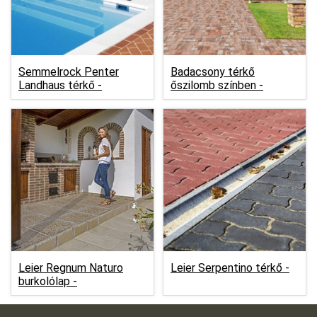
Semmelrock Penter
Badacsony térkő
Landhaus térkő -
őszilomb színben -
Leier Regnum Naturo
Leier Serpentino térkő -
burkolólap -