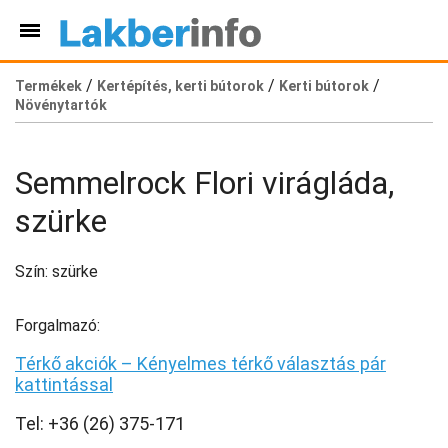
/
/
/
Termékek
Kertépítés, kerti bútorok
Kerti bútorok
Növénytartók
Semmelrock Flori virágláda,
szürke
Szín: szürke
Forgalmazó:
Térkő akciók – Kényelmes térkő választás pár
kattintással
Tel: +36 (26) 375-171