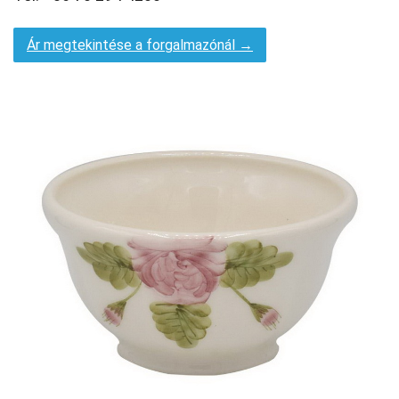
Ár megtekintése a forgalmazónál →