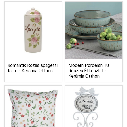
Romantik Rózsa spagetti
Modern Porcelán 18
tartó -
Kerámia Otthon
Részes Étkészlet -
Kerámia Otthon