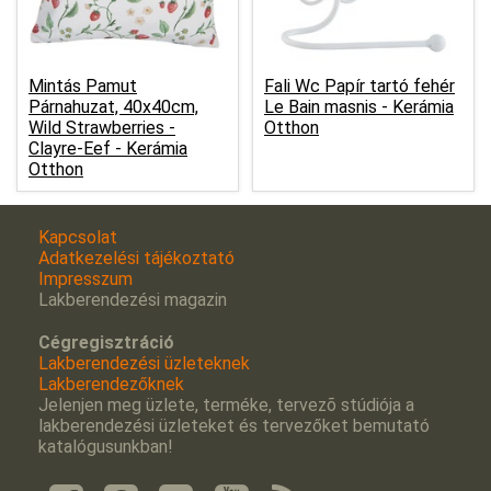
Mintás Pamut
Fali Wc Papír tartó fehér
Párnahuzat, 40x40cm,
Le Bain masnis -
Kerámia
Wild Strawberries -
Otthon
Clayre-Eef -
Kerámia
Otthon
Kapcsolat
Adatkezelési tájékoztató
Impresszum
Lakberendezési magazin
Cégregisztráció
Lakberendezési üzleteknek
Lakberendezőknek
Jelenjen meg üzlete, terméke, tervezõ stúdiója a
lakberendezési üzleteket és tervezőket bemutató
katalógusunkban!