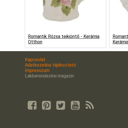
Romantik Rózsa tejkiöntő -
Kerámia
Romanti
Otthon
Kerámi
Kapcsolat
Adatkezelési tájékoztató
Impresszum
Lakberendezési magazin