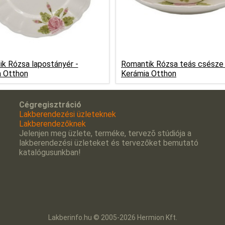
k Rózsa lapostányér -
Romantik Rózsa teás csésze al
a Otthon
Kerámia Otthon
Cégregisztráció
Lakberendezési üzleteknek
Lakberendezőknek
Jelenjen meg üzlete, terméke, tervezõ stúdiója a
lakberendezési üzleteket és tervezőket bemutató
katalógusunkban!
Lakberinfo.hu © 2005-2026 Hermion Kft.