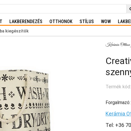
T
LAKBERENDEZÉS
OTTHONOK
STÍLUS
WOW
LAKBE
ba kiegészítők
Creati
szenn
Termék kód
Forgalmazó:
Kerámia O
Tel: +36 7