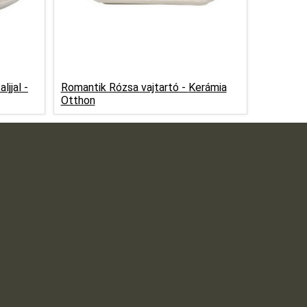
jjal -
Romantik Rózsa vajtartó -
Kerámia
Otthon