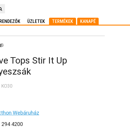
RENDEZŐK
ÜZLETEK
TERMÉKEK
KANAPÉ
ve Tops Stir It Up
yeszsák
: KO30
tthon Webáruház
0 294 4200