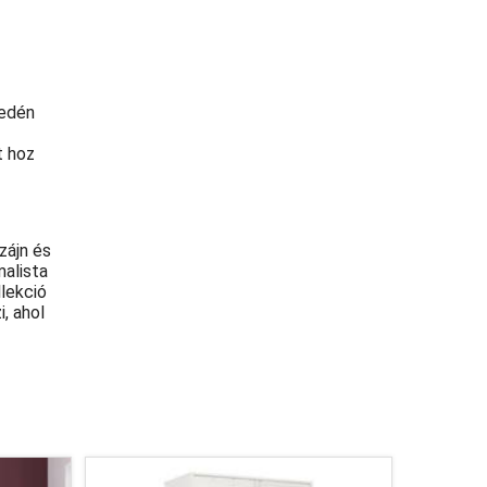
yedén
t hoz
zájn és
malista
llekció
, ahol