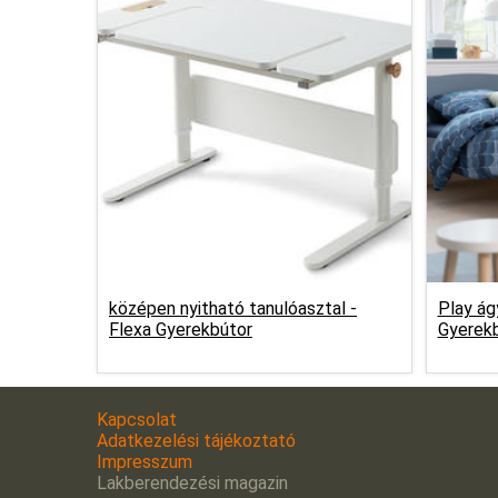
középen nyitható tanulóasztal -
Play ág
Flexa Gyerekbútor
Gyerek
Kapcsolat
Adatkezelési tájékoztató
Impresszum
Lakberendezési magazin