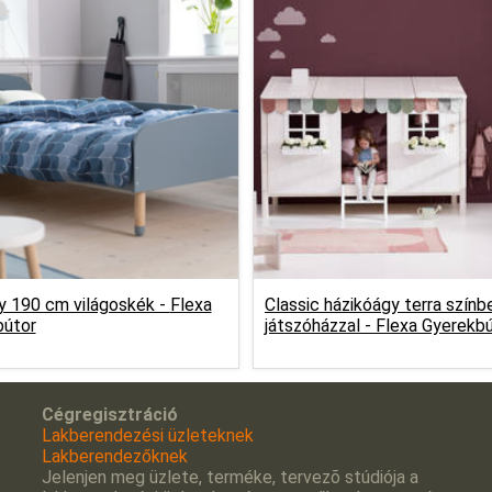
y 190 cm világoskék -
Flexa
Classic házikóágy terra színb
bútor
játszóházzal -
Flexa Gyerekb
Cégregisztráció
Lakberendezési üzleteknek
Lakberendezőknek
Jelenjen meg üzlete, terméke, tervezõ stúdiója a