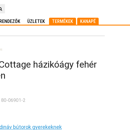
RENDEZŐK
ÜZLETEK
TERMÉKEK
KANAPÉ
 Cottage házikóágy fehér
en
: 80-06901-2
dináv bútorok gyerekeknek