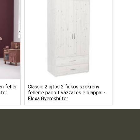
en fehér
Classic 2 ajtós 2 fiókos szekrény
útor
fehérre pácolt vázzal és előlappal -
Flexa Gyerekbútor