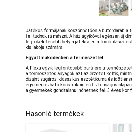
Játékos formájának köszönhetően a bútordarab a té
fel tudnak rá mászni. A ház ágyikóval egészen új d
legtökéletesebb hely a játékra és a tombolásra, es
kis lakója számára.
Együttműködésben a természettel
A Flexa egyik legfontosabb partnere a természetet. 
a természetes anyagok azt az érzetet keltik, minth
dizájnt sugároz, klasszikus esztétikuma és időtlen
egy megbízható konstrukció és biztonságos alapany
a gyermekek gondtalanul nőhetnek fel. 3 éves kor f
Hasonló termékek