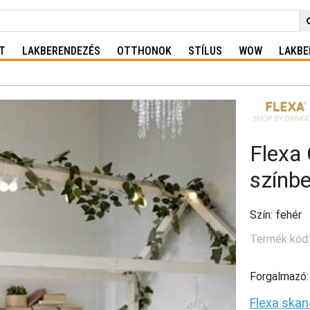
T
LAKBERENDEZÉS
OTTHONOK
STÍLUS
WOW
LAKBE
Flexa
színb
Szín: fehér
Termék kód
Forgalmazó:
Flexa skan