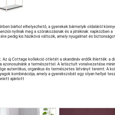
rben bárhol elhelyezhető, a gyerekek bármelyik oldaláról könn
imenziói nyílnak meg a szórakozásnak és a játéknak: napközben a
tére pedig kis házikóvá változik, amely nyugalmat és biztonságo
Az új Cottage kollekció ötletét a skandináv erdők ihlették: a di
a azonosulnánk a természettel. A letisztult vonalvezetése mini
sége autentikus, organikus és természetes látványt teremt. A ko
agok kombinációja, amely a gyerekszobát egy olyan hellyé teszi
elett ajánlott