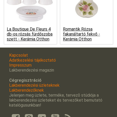
La Boutique De Fleurs 4
Romantik Rózsa
db-os rózsás fürdőszoba
fakanáltartó fekvő -
szett -
Kerámia Otthon
Kerámia Otthon
Kapcsolat
Adatkezelési tájékoztató
Impresszum
Lakberendezési magazin
Cégregisztráció
Lakberendezési üzleteknek
Lakberendezőknek
Jelenjen meg üzlete, terméke, tervezõ stúdiója a
lakberendezési üzleteket és tervezőket bemutató
katalógusunkban!