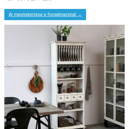
Ár megtekintése a forgalmazónál →