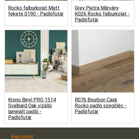
Rocko falburkolat Matt
Grey Pietra Márvány
fekete 0190 -
Padlófutár
K026 Rocko falburkolat -
Padlófutár
Krono Binyl PRO 1514
R076 Bourbon Cask
Svalbard Oak vízálló
Rocko padló szegőléc -
laminált padló -
Padlófutár
Padlófutár
Kapcsolat