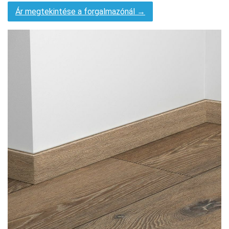
Ár megtekintése a forgalmazónál →