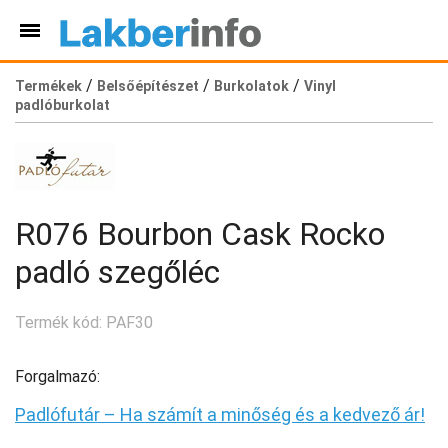
/
/
/
Termékek
Belsőépítészet
Burkolatok
Vinyl
padlóburkolat
R076 Bourbon Cask Rocko
padló szegőléc
Termék kód: PAF30
Forgalmazó:
Padlófutár – Ha számít a minőség és a kedvező ár!