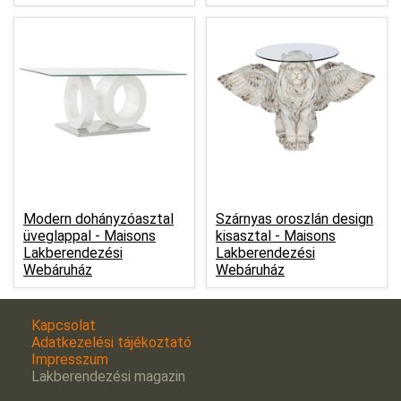
Modern dohányzóasztal
Szárnyas oroszlán design
üveglappal -
Maisons
kisasztal -
Maisons
Lakberendezési
Lakberendezési
Webáruház
Webáruház
Kapcsolat
Adatkezelési tájékoztató
Impresszum
Lakberendezési magazin