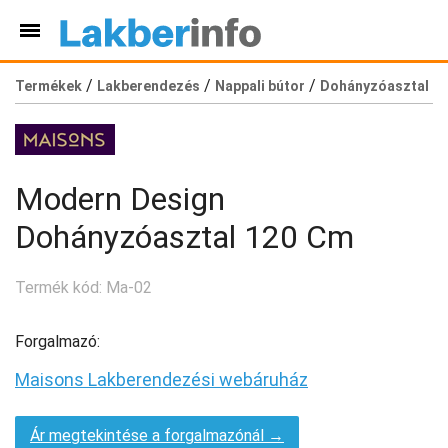
/
/
/
Termékek
Lakberendezés
Nappali bútor
Dohányzóasztal
Modern Design
Dohányzóasztal 120 Cm
Termék kód: Ma-02
Forgalmazó:
Maisons Lakberendezési webáruház
Ár megtekintése a forgalmazónál →