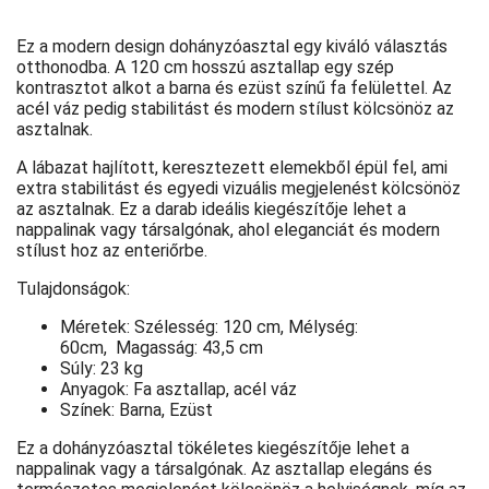
Ez a modern design dohányzóasztal egy kiváló választás
otthonodba. A 120 cm hosszú asztallap egy szép
kontrasztot alkot a barna és ezüst színű fa felülettel. Az
acél váz pedig stabilitást és modern stílust kölcsönöz az
asztalnak.
A lábazat hajlított, keresztezett elemekből épül fel, ami
extra stabilitást és egyedi vizuális megjelenést kölcsönöz
az asztalnak. Ez a darab ideális kiegészítője lehet a
nappalinak vagy társalgónak, ahol eleganciát és modern
stílust hoz az enteriőrbe.
Tulajdonságok:
Méretek: Szélesség: 120 cm, Mélység:
60cm, Magasság: 43,5 cm
Súly: 23 kg
Anyagok: Fa asztallap, acél váz
Színek: Barna, Ezüst
Ez a dohányzóasztal tökéletes kiegészítője lehet a
nappalinak vagy a társalgónak. Az asztallap elegáns és