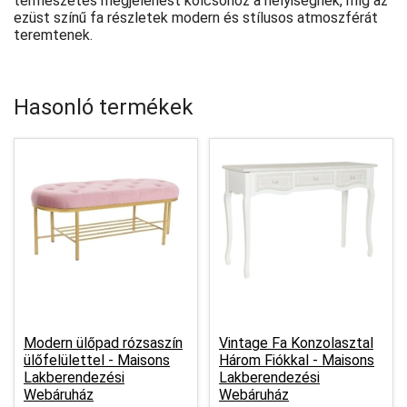
természetes megjelenést kölcsönöz a helyiségnek, míg az
ezüst színű fa részletek modern és stílusos atmoszférát
teremtenek.
Hasonló termékek
Modern ülőpad rózsaszín
Vintage Fa Konzolasztal
ülőfelülettel -
Maisons
Három Fiókkal -
Maisons
Lakberendezési
Lakberendezési
Webáruház
Webáruház