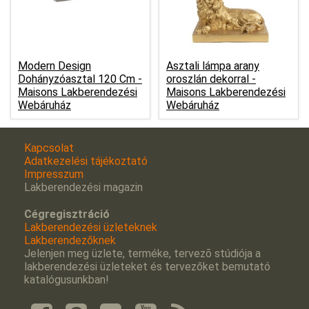
Modern Design
Asztali lámpa arany
Dohányzóasztal 120 Cm -
oroszlán dekorral -
Maisons Lakberendezési
Maisons Lakberendezési
Webáruház
Webáruház
Kapcsolat
Adatkezelési tájékoztató
Impresszum
Lakberendezési magazin
Cégregisztráció
Lakberendezési üzleteknek
Lakberendezőknek
Jelenjen meg üzlete, terméke, tervezõ stúdiója a
lakberendezési üzleteket és tervezőket bemutató
katalógusunkban!