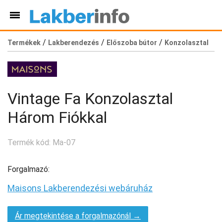
/
/
/
Termékek
Lakberendezés
Előszoba bútor
Konzolasztal
Vintage Fa Konzolasztal
Három Fiókkal
Termék kód: Ma-07
Forgalmazó:
Maisons Lakberendezési webáruház
Ár megtekintése a forgalmazónál →