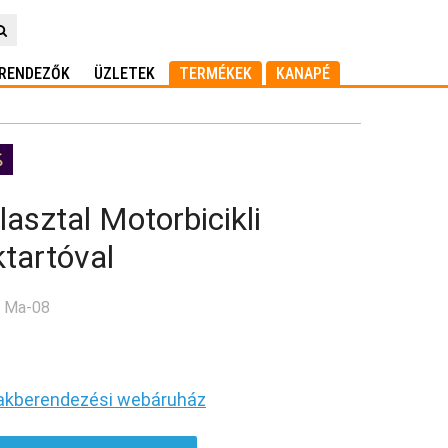
RENDEZŐK
ÜZLETEK
TERMÉKEK
KANAPÉ
asztal Motorbicikli
tartóval
: Ma-08
akberendezési webáruház