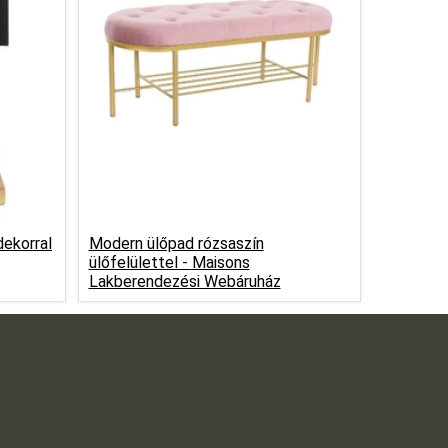
dekorral
Modern ülőpad rózsaszín
ülőfelülettel -
Maisons
Lakberendezési Webáruház