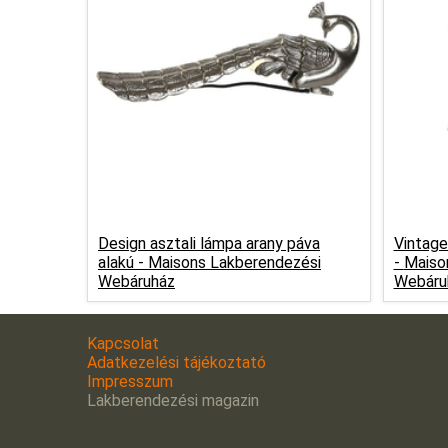
Design asztali lámpa arany páva
Vintage
alakú -
Maisons Lakberendezési
-
Maiso
Webáruház
Webáru
Kapcsolat
Adatkezelési tájékoztató
Impresszum
Lakberendezési magazin