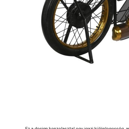
Ez a design konzolasztal egy igazi különlegesség, a