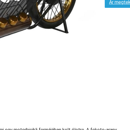
Ár megtek
mi egy motorbicikli formájában kelt életre. A fekete-arany