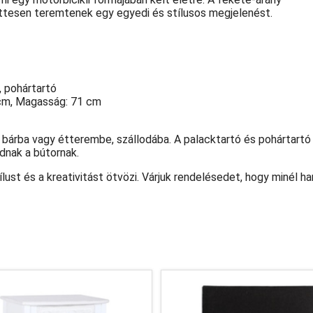
ttesen teremtenek egy egyedi és stílusos megjelenést.
, pohártartó
cm, Magasság: 71 cm
 a bárba vagy étterembe, szállodába. A palacktartó és pohártartó
adnak a bútornak.
ílust és a kreativitást ötvözi. Várjuk rendelésedet, hogy minél 