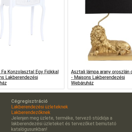
 Fa Konzolasztal Egy Fiókkal
Asztali lámpa arany oroszlán 
ns Lakberendezési
-
Maisons Lakberendezési
ház
Webáruház
Cégregisztráció
Lakberendezési üzleteknek
Lakberendezőknek
Jelenjen meg üzlete, terméke, tervezõ stúdiója a
lakberendezési üzleteket és tervezőket bemutató
katalógusunkban!