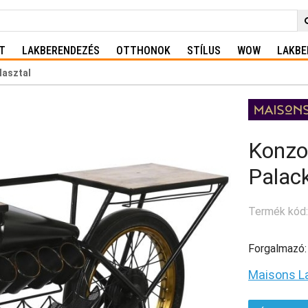
T
LAKBERENDEZÉS
OTTHONOK
STÍLUS
WOW
LAKBE
lasztal
Konzol
Palack
Termék kód
Forgalmazó:
Maisons L