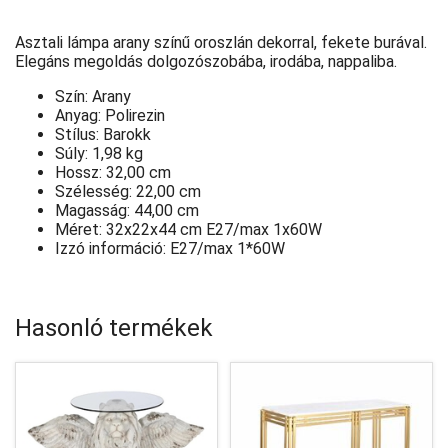
Asztali lámpa arany színű oroszlán dekorral, fekete burával.
Elegáns megoldás dolgozószobába, irodába, nappaliba.
Szín:
Arany
Anyag:
Polirezin
Stílus:
Barokk
Súly:
1,98 kg
Hossz:
32,00 cm
Szélesség:
22,00 cm
Magasság:
44,00 cm
Méret:
32x22x44 cm E27/max 1x60W
Izzó információ:
E27/max 1*60W
Hasonló termékek