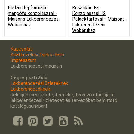
Elefántfej formájú
Rusztikus Fa
mangófa konzolasztal -
Konzolasztal 12
Maisons Lakberendezési
Palacktartóval -
Maisons
Webáruház
Lakberendezési
Webáruház
Kapcsolat
Adatkezelési tájékoztató
Impresszum
Lakberendezési magazin
Cégregisztráció
Lakberendezési üzleteknek
Lakberendezőknek
Jelenjen meg üzlete, terméke, tervezõ stúdiója a
lakberendezési üzleteket és tervezőket bemutató
katalógusunkban!