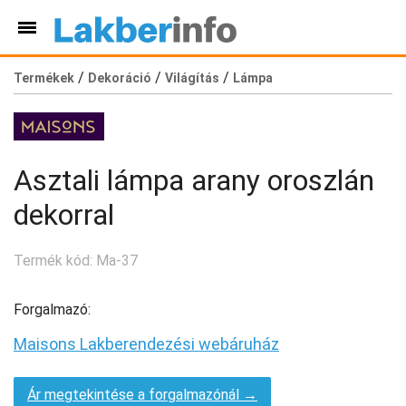
/
/
/
Termékek
Dekoráció
Világítás
Lámpa
Asztali lámpa arany oroszlán
dekorral
Termék kód: Ma-37
Forgalmazó:
Maisons Lakberendezési webáruház
Ár megtekintése a forgalmazónál →