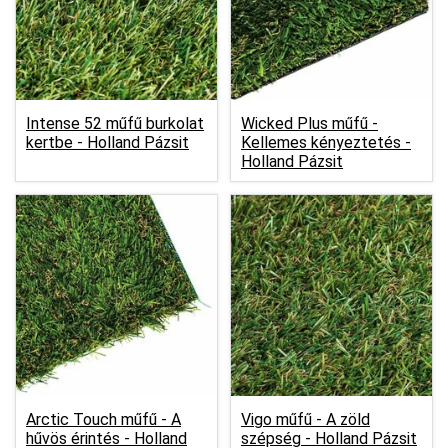
Intense 52 műfű burkolat
Wicked Plus műfű -
kertbe -
Holland Pázsit
Kellemes kényeztetés -
Holland Pázsit
Arctic Touch műfű - A
Vigo műfű - A zöld
hűvös érintés -
Holland
szépség -
Holland Pázsit