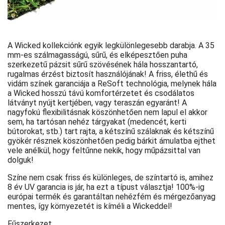
A Wicked kollekciónk egyik legkülönlegesebb darabja. A 35
mm-es szálmagasságú, sűrű, és elképesztően puha
szerkezetű pázsit sűrű szövésének hála hosszantartó,
rugalmas érzést biztosít használójának! A friss, élethű és
vidám színek garanciája a ReSoft technológia, melynek hála
a Wicked hosszú távú komfortérzetet és csodálatos
látványt nyújt kertjében, vagy teraszán egyaránt! A
nagyfokú flexibilitásnak köszönhetően nem lapul el akkor
sem, ha tartósan nehéz tárgyakat (medencét, kerti
bútorokat, stb.) tart rajta, a kétszínű szálaknak és kétszínű
gyökér résznek köszönhetően pedig bárkit ámulatba ejthet
vele anélkül, hogy feltűnne nekik, hogy műpázsittal van
dolguk!
Színe nem csak friss és különleges, de színtartó is, amihez
8 év UV garancia is jár, ha ezt a típust választja! 100%-ig
európai termék és garantáltan nehézfém és mérgezőanyag
mentes, így környezetét is kíméli a Wickeddel!
Fűszerkezet