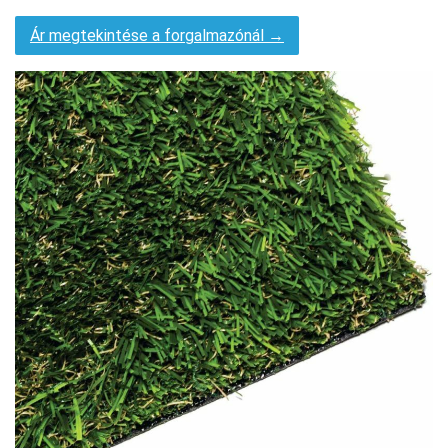
Ár megtekintése a forgalmazónál →