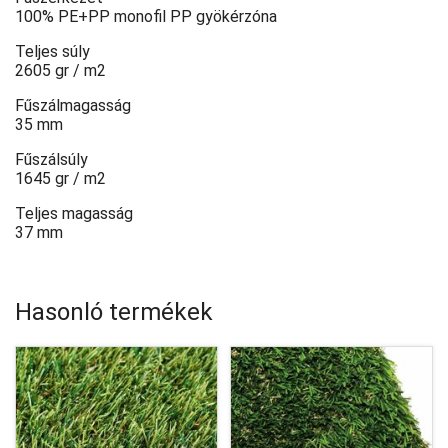
100% PE+PP monofil PP gyökérzóna
Teljes súly
2605 gr / m2
Fűszálmagasság
35 mm
Fűszálsúly
1645 gr / m2
Teljes magasság
37 mm
Hasonló termékek