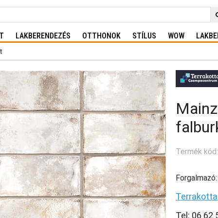
T
LAKBERENDEZÉS
OTTHONOK
STÍLUS
WOW
LAKBE
t
Mainzu
falbur
Termék kód
Forgalmazó:
Terrakott
Tel: 06 62