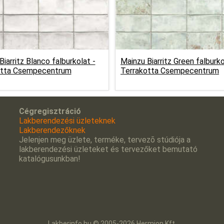
iarritz Blanco falburkolat -
Mainzu Biarritz Green falburko
otta Csempecentrum
Terrakotta Csempecentrum
Cégregisztráció
Lakberendezési üzleteknek
Lakberendezőknek
Jelenjen meg üzlete, terméke, tervezõ stúdiója a
lakberendezési üzleteket és tervezőket bemutató
katalógusunkban!
Lakberinfo.hu © 2005-2026 Hermion Kft.