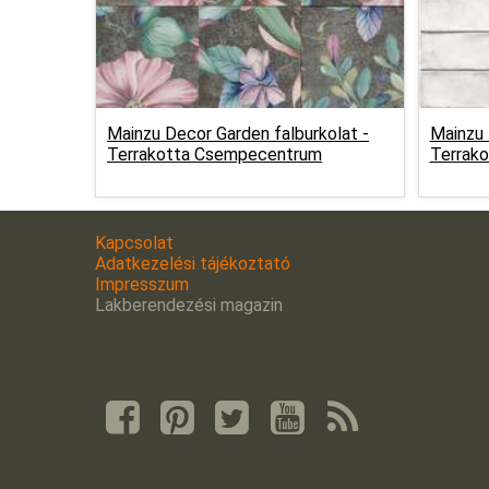
Mainzu Decor Garden falburkolat -
Mainzu B
Terrakotta Csempecentrum
Terrak
Kapcsolat
Adatkezelési tájékoztató
Impresszum
Lakberendezési magazin