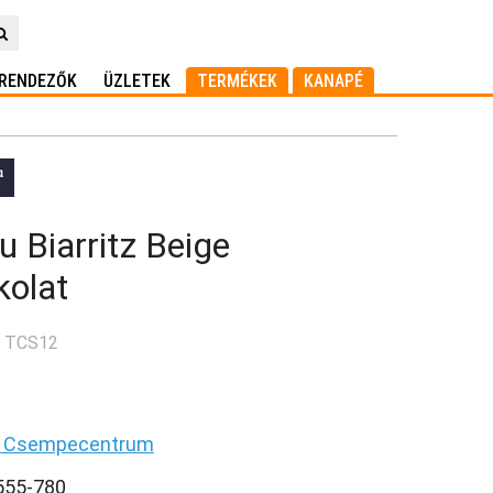
RENDEZŐK
ÜZLETEK
TERMÉKEK
KANAPÉ
 Biarritz Beige
kolat
: TCS12
a Csempecentrum
 555-780