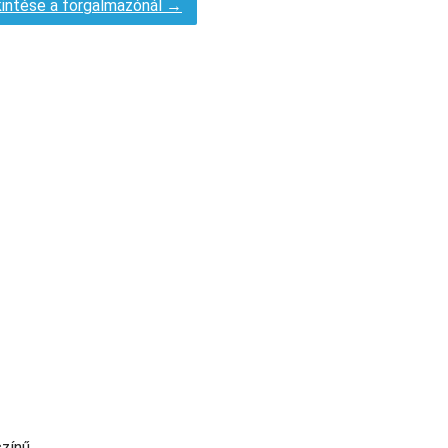
intése a forgalmazónál →
színű