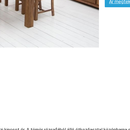
Ár megtek
kincset ér. A tömör rózsafából álló étkezőasztal középbarna 