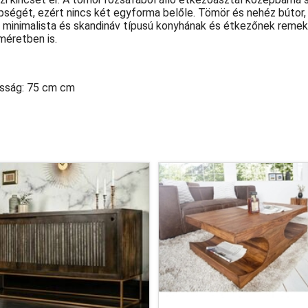
épségét, ezért nincs két egyforma belőle. Tömör és nehéz bútor,
 minimalista és skandináv típusú konyhának és étkezőnek reme
méretben is.
sság: 75 cm cm