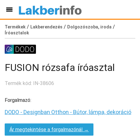
/
/
/
Termékek
Lakberendezés
Dolgozószoba, iroda
Íróasztalok
FUSION rózsafa íróasztal
Termék kód: IN-38606
Forgalmazó:
DODO - Designban Otthon - Bútor, lámpa, dekoráció
Ár megtekintése a forgalmazónál →