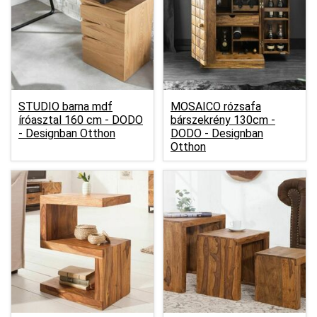
STUDIO barna mdf
MOSAICO rózsafa
íróasztal 160 cm -
DODO
bárszekrény 130cm -
- Designban Otthon
DODO - Designban
Otthon