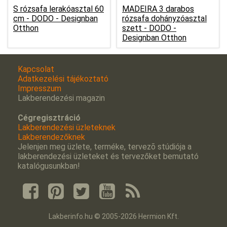
S rózsafa lerakóasztal 60
MADEIRA 3 darabos
cm -
DODO - Designban
rózsafa dohányzóasztal
Otthon
szett -
DODO -
Designban Otthon
Kapcsolat
Adatkezelési tájékoztató
Impresszum
Lakberendezési magazin
Cégregisztráció
Lakberendezési üzleteknek
Lakberendezőknek
Jelenjen meg üzlete, terméke, tervezõ stúdiója a
lakberendezési üzleteket és tervezőket bemutató
katalógusunkban!
Lakberinfo.hu © 2005-2026 Hermion Kft.