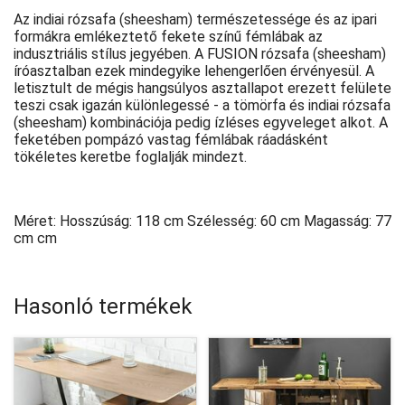
Az indiai rózsafa (sheesham) természetessége és az ipari
formákra emlékeztető fekete színű fémlábak az
indusztriális stílus jegyében. A FUSION rózsafa (sheesham)
íróasztalban ezek mindegyike lehengerlően érvényesül. A
letisztult de mégis hangsúlyos asztallapot erezett felülete
teszi csak igazán különlegessé - a tömörfa és indiai rózsafa
(sheesham) kombinációja pedig ízléses egyveleget alkot. A
feketében pompázó vastag fémlábak ráadásként
tökéletes keretbe foglalják mindezt.
Méret: Hosszúság: 118 cm Szélesség: 60 cm Magasság: 77
cm cm
Hasonló termékek