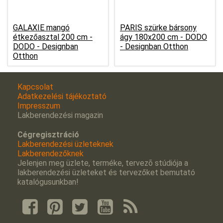
GALAXIE mangó
PARIS szürke bársony
étkezőasztal 200 cm -
ágy 180x200 cm -
DODO
DODO - Designban
- Designban Otthon
Otthon
Kapcsolat
Adatkezelési tájékoztató
Impresszum
Lakberendezési magazin
Cégregisztráció
Lakberendezési üzleteknek
Lakberendezőknek
Jelenjen meg üzlete, terméke, tervezõ stúdiója a
lakberendezési üzleteket és tervezőket bemutató
katalógusunkban!