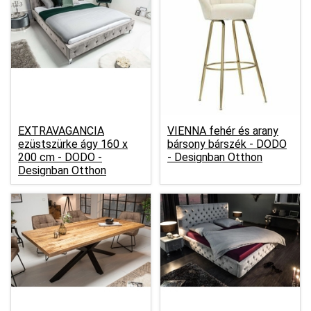
EXTRAVAGANCIA
VIENNA fehér és arany
ezüstszürke ágy 160 x
bársony bárszék -
DODO
200 cm -
DODO -
- Designban Otthon
Designban Otthon