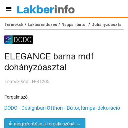
/
/
/
Termékek
Lakberendezés
Nappali bútor
Dohányzóasztal
ELEGANCE barna mdf
dohányzóasztal
Termék kód: IN-41205
Forgalmazó:
DODO - Designban Otthon - Bútor, lámpa, dekoráció
Ár megtekintése a forgalmazónál →