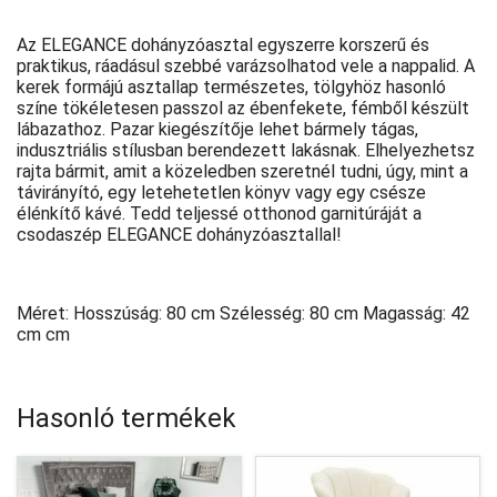
Az ELEGANCE dohányzóasztal egyszerre korszerű és
praktikus, ráadásul szebbé varázsolhatod vele a nappalid. A
kerek formájú asztallap természetes, tölgyhöz hasonló
színe tökéletesen passzol az ébenfekete, fémből készült
lábazathoz. Pazar kiegészítője lehet bármely tágas,
indusztriális stílusban berendezett lakásnak. Elhelyezhetsz
rajta bármit, amit a közeledben szeretnél tudni, úgy, mint a
távirányító, egy letehetetlen könyv vagy egy csésze
élénkítő kávé. Tedd teljessé otthonod garnitúráját a
csodaszép ELEGANCE dohányzóasztallal!
Méret: Hosszúság: 80 cm Szélesség: 80 cm Magasság: 42
cm cm
Hasonló termékek