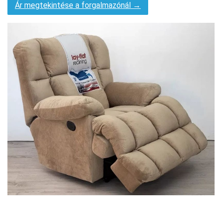
Ár megtekintése a forgalmazónál →