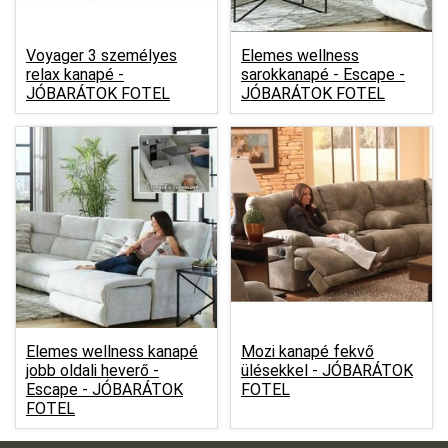
Voyager 3 személyes
Elemes wellness
relax kanapé -
sarokkanapé - Escape -
JÓBARÁTOK FOTEL
JÓBARÁTOK FOTEL
Elemes wellness kanapé
Mozi kanapé fekvő
jobb oldali heverő -
ülésekkel -
JÓBARÁTOK
Escape -
JÓBARÁTOK
FOTEL
FOTEL