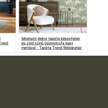
d
Mosható dekor tapéta kékesfehér
Trend
és zöld színű gyümölcsfa liget
mintával -
Tapéta Trend Webáruház