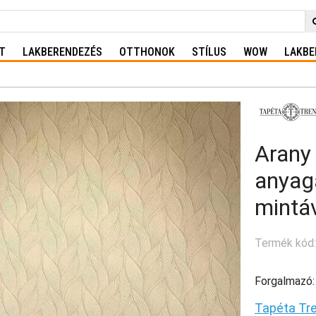
T
LAKBERENDEZÉS
OTTHONOK
STÍLUS
WOW
LAKBE
Arany 
anyag
mintá
Termék kód
Forgalmazó:
Tapéta Tr