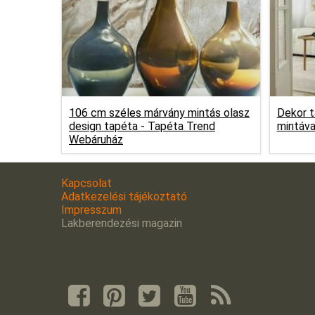
106 cm széles márvány mintás olasz
Dekor t
design tapéta -
Tapéta Trend
mintáva
Webáruház
Kapcsolat
Adatkezelési tájékoztató
Impresszum
Lakberendezési magazin