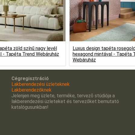
apéta zöld színű nagy levél
Luxus design tapéta rosegol
l -
Tapéta Trend Webáruház
hexagond mintával -
Tapéta 
Webáruház
Cégregisztráció
Lakberendezési üzleteknek
Lakberendezőknek
Jelenjen meg üzlete, terméke, tervezõ stúdiója a
lakberendezési üzleteket és tervezőket bemutató
katalógusunkban!