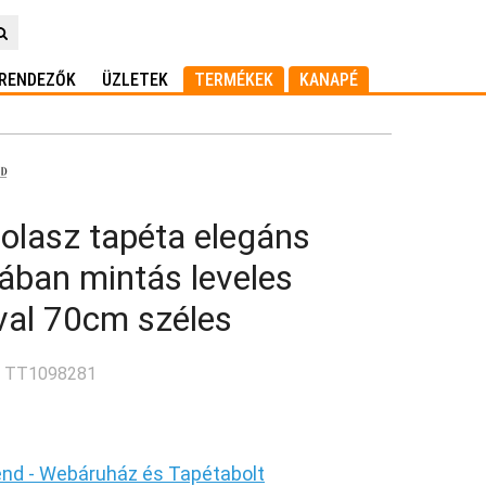
RENDEZŐK
ÜZLETEK
TERMÉKEK
KANAPÉ
olasz tapéta elegáns
ában mintás leveles
val 70cm széles
: TT1098281
end - Webáruház és Tapétabolt