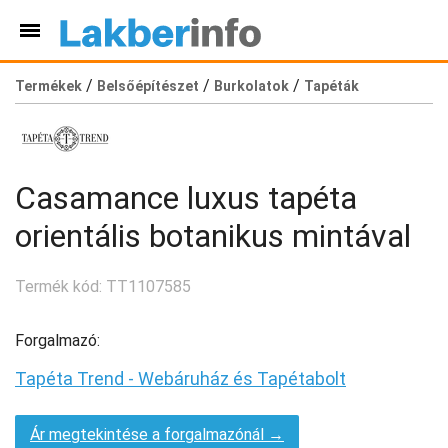
/
/
/
Termékek
Belsőépítészet
Burkolatok
Tapéták
Casamance luxus tapéta
orientális botanikus mintával
Termék kód: TT1107585
Forgalmazó:
Tapéta Trend - Webáruház és Tapétabolt
Ár megtekintése a forgalmazónál →