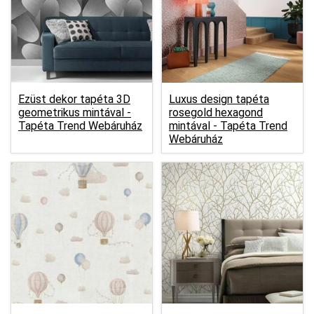
Ezüst dekor tapéta 3D
Luxus design tapéta
geometrikus mintával -
rosegold hexagond
Tapéta Trend Webáruház
mintával -
Tapéta Trend
Webáruház