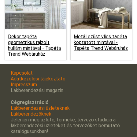
Dekor tapéta
Metál ezüst vlies tapéta
geometrikus rajzolt
koptatott mintával -
hullám mintával -
Tapéta
Tapéta Trend Webáruház
Trend Webáruház
Kapcsolat
Adatkezelési tájékoztató
Impresszum
Lakberendezési magazin
Cégregisztráció
Lakberendezési üzleteknek
Lakberendezőknek
Jelenjen meg üzlete, terméke, tervezõ stúdiója a
lakberendezési üzleteket és tervezőket bemutató
katalógusunkban!