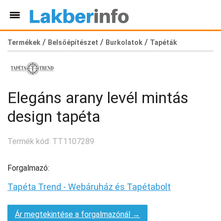
/
/
/
Termékek
Belsőépítészet
Burkolatok
Tapéták
Elegáns arany levél mintás
design tapéta
Termék kód: TT1107289
Forgalmazó:
Tapéta Trend - Webáruház és Tapétabolt
Ár megtekintése a forgalmazónál →