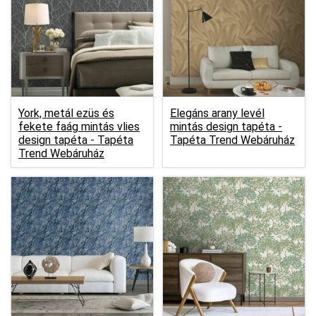
York, metál ezüs és
Elegáns arany levél
fekete faág mintás vlies
mintás design tapéta -
design tapéta -
Tapéta
Tapéta Trend Webáruház
Trend Webáruház