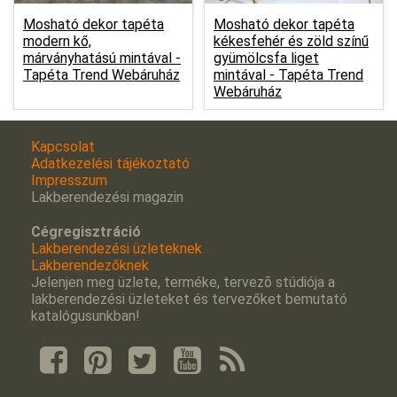
Mosható dekor tapéta
Mosható dekor tapéta
modern kő,
kékesfehér és zöld színű
márványhatású mintával -
gyümölcsfa liget
Tapéta Trend Webáruház
mintával -
Tapéta Trend
Webáruház
Kapcsolat
Adatkezelési tájékoztató
Impresszum
Lakberendezési magazin
Cégregisztráció
Lakberendezési üzleteknek
Lakberendezőknek
Jelenjen meg üzlete, terméke, tervezõ stúdiója a
lakberendezési üzleteket és tervezőket bemutató
katalógusunkban!