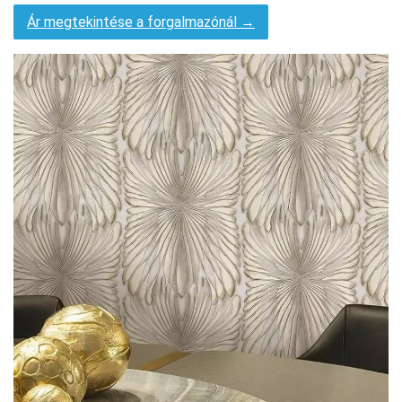
Ár megtekintése a forgalmazónál →