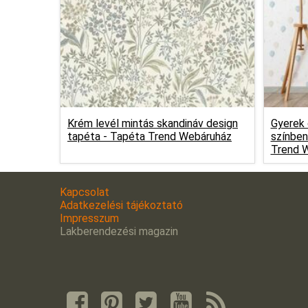
Krém levél mintás skandináv design
Gyerek 
tapéta -
Tapéta Trend Webáruház
színben
Trend 
Kapcsolat
Adatkezelési tájékoztató
Impresszum
Lakberendezési magazin