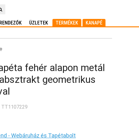
RENDEZŐK
ÜZLETEK
TERMÉKEK
KANAPÉ
apéta fehér alapon metál
 absztrakt geometrikus
val
: TT1107229
end - Webáruház és Tapétabolt