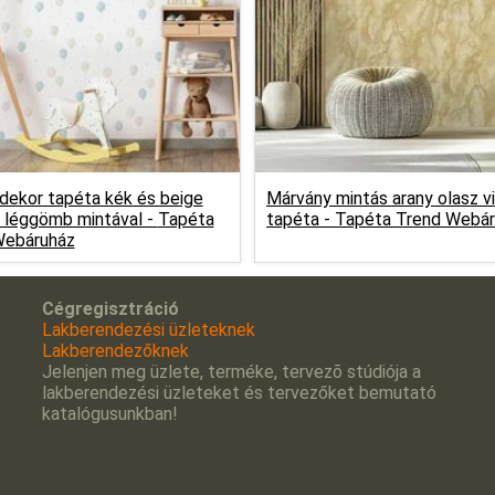
dekor tapéta kék és beige
Márvány mintás arany olasz vi
 léggömb mintával -
Tapéta
tapéta -
Tapéta Trend Webár
Webáruház
Cégregisztráció
Lakberendezési üzleteknek
Lakberendezőknek
Jelenjen meg üzlete, terméke, tervezõ stúdiója a
lakberendezési üzleteket és tervezőket bemutató
katalógusunkban!