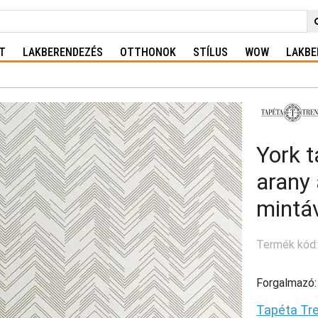
T
LAKBERENDEZÉS
OTTHONOK
STÍLUS
WOW
LAKBE
York t
arany
mintá
Termék kód
Forgalmazó:
Tapéta Tr