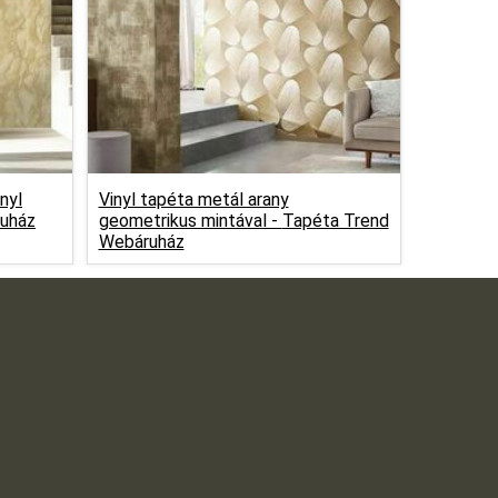
nyl
Vinyl tapéta metál arany
uház
geometrikus mintával -
Tapéta Trend
Webáruház