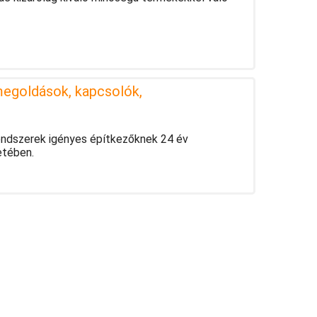
egoldások, kapcsolók,
endszerek igényes építkezőknek 24 év
etében.