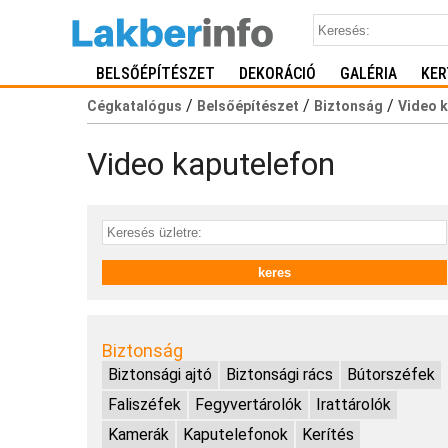
BELSŐÉPÍTÉSZET
DEKORÁCIÓ
GALÉRIA
KER
/
/
/
Cégkatalógus
Belsőépítészet
Biztonság
Video 
Video kaputelefon
Biztonság
Biztonsági ajtó
Biztonsági rács
Bútorszéfek
Faliszéfek
Fegyvertárolók
Irattárolók
Kamerák
Kaputelefonok
Kerítés