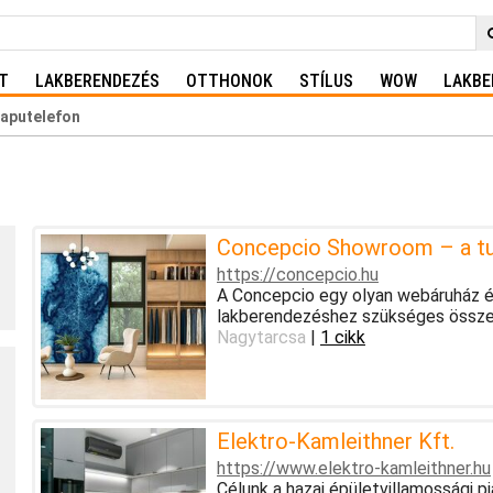
T
LAKBERENDEZÉS
OTTHONOK
STÍLUS
WOW
LAKBE
kaputelefon
Concepcio Showroom – a tud
https://concepcio.hu
A Concepcio egy olyan webáruház és
lakberendezéshez szükséges össze
Nagytarcsa
|
1 cikk
Elektro-Kamleithner Kft.
https://www.elektro-kamleithner.hu
Célunk a hazai épületvillamossági p