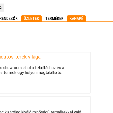
RENDEZŐK
ÜZLETEK
TERMÉKEK
KANAPÉ
atos terek világa
 showroom, ahol a felújításhoz és a
s termék egy helyen megtalálható.
iac kizárólag kiváló minőségű termékekkel való