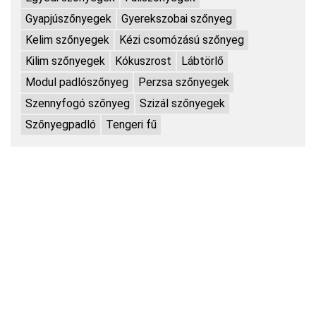
Gyapjúszőnyegek
Gyerekszobai szőnyeg
Kelim szőnyegek
Kézi csomózású szőnyeg
Kilim szőnyegek
Kókuszrost
Lábtörlő
Modul padlószőnyeg
Perzsa szőnyegek
Szennyfogó szőnyeg
Szizál szőnyegek
Szőnyegpadló
Tengeri fű