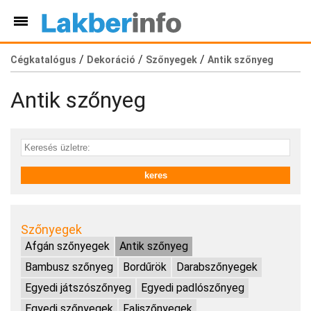
/
/
/
Cégkatalógus
Dekoráció
Szőnyegek
Antik szőnyeg
Antik szőnyeg
Szőnyegek
Afgán szőnyegek
Antik szőnyeg
Bambusz szőnyeg
Bordűrök
Darabszőnyegek
Egyedi játszószőnyeg
Egyedi padlószőnyeg
Egyedi szőnyegek
Faliszőnyegek