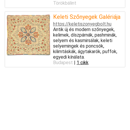
Törökbálint
Keleti Szőnyegek Galériája
https://keletiszonyegbolt.hu
Antik új és modern szőnyegek,
kelimek, díszpárnák, pashminák,
selyem és kasmirsálak, keleti
selyemingek és poncsók,
kilimtáskák, ágytakarók, puffok,
egyedi kínálata.
Budapest
|
1 cikk