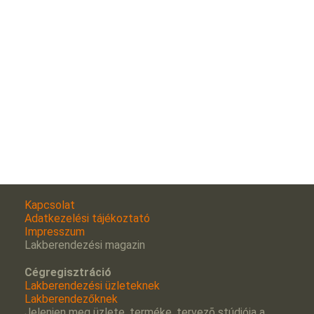
Kapcsolat
Adatkezelési tájékoztató
Impresszum
Lakberendezési magazin
Cégregisztráció
Lakberendezési üzleteknek
Lakberendezőknek
Jelenjen meg üzlete, terméke, tervezõ stúdiója a