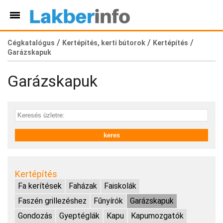
/
/
/
Cégkatalógus
Kertépítés, kerti bútorok
Kertépítés
Garázskapuk
Garázskapuk
Kertépítés
Fa kerítések
Faházak
Faiskolák
Faszén grillezéshez
Fűnyírók
Garázskapuk
Gondozás
Gyeptéglák
Kapu
Kapumozgatók