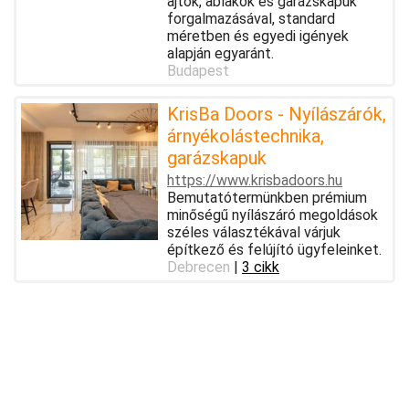
ajtók, ablakok és garázskapuk
forgalmazásával, standard
méretben és egyedi igények
alapján egyaránt.
Budapest
KrisBa Doors - Nyílászárók,
árnyékolástechnika,
garázskapuk
https://www.krisbadoors.hu
Bemutatótermünkben prémium
minőségű nyílászáró megoldások
széles választékával várjuk
építkező és felújító ügyfeleinket.
Debrecen
|
3 cikk