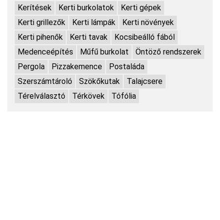
Kerítések
Kerti burkolatok
Kerti gépek
Kerti grillezők
Kerti lámpák
Kerti növények
Kerti pihenők
Kerti tavak
Kocsibeálló fából
Medenceépítés
Műfű burkolat
Öntöző rendszerek
Pergola
Pizzakemence
Postaláda
Szerszámtároló
Szökőkutak
Talajcsere
Térelválasztó
Térkövek
Tófólia