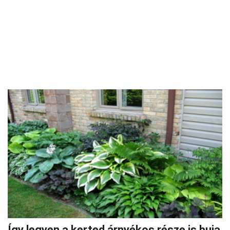
Így legyen a kerted árnyékos része is buja