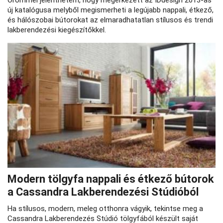
Örömmel jelenthetem, hogy megérkezett az IDdesign 2013-as
új katalógusa melyből megismerheti a legújabb nappali, étkező,
és hálószobai bútorokat az elmaradhatatlan stílusos és trendi
lakberendezési kiegészítőkkel.
Modern tölgyfa nappali és étkező bútorok
a Cassandra Lakberendezési Stúdióból
Ha stílusos, modern, meleg otthonra vágyik, tekintse meg a
Cassandra Lakberendezés Stúdió tölgyfából készült saját