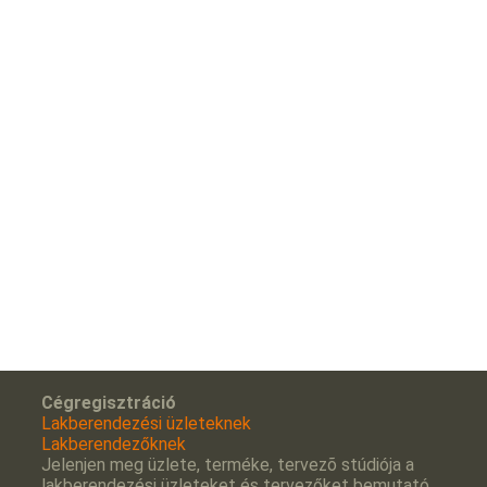
Cégregisztráció
Lakberendezési üzleteknek
Lakberendezőknek
Jelenjen meg üzlete, terméke, tervezõ stúdiója a
lakberendezési üzleteket és tervezőket bemutató