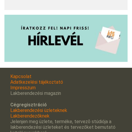
Kapcsolat
Adatkezelési tájékoztató
Impresszum
Lakberendezési magazin
Cégregisztráció
Lakberendezési üzleteknek
Lakberendezőknek
Jelenjen meg üzlete, terméke, tervezõ stúdiója a
lakberendezési üzleteket és tervezőket bemutató