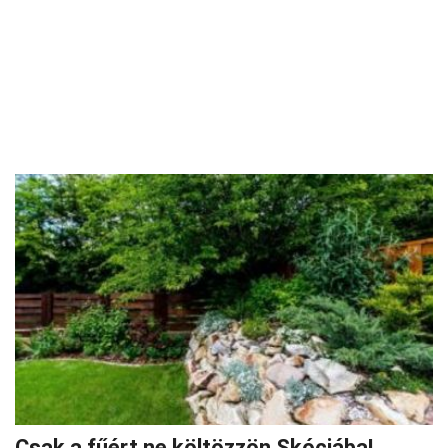
Csak a fűért ne költözzön Skóciába!