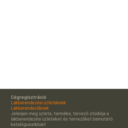
Cégregisztráció
Lakberendezési üzleteknek
Lakberendezőknek
Jelenjen meg üzlete, terméke, tervezõ stúdiója a
lakberendezési üzleteket és tervezőket bemutató
katalógusunkban!