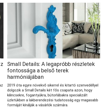
az
Small Details: A legapróbb részletek
fontossága a belső terek
harmóniájában
az
2019 óta egyre növekvő sikerrel és kitartó szenvedéllyel
dolgozik a Small Details két fős csapata azon, hogy
kilincsekre, fogantyúkra, bútorlábakra specializált
üzletükben a lakberendezési tudatosság egy magasabb
formáját kínálják a vásárlók számára.