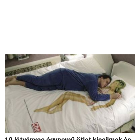
10 látványos ágynemű ötlet kicsiknek és