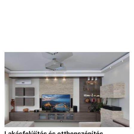
Lakásfelújítás és otthonszépítés