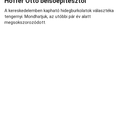
Hoffer Ottó belsőépítésztől
A kereskedelemben kapható hidegburkolatok választéka
tengernyi. Mondhatjuk, az utóbbi pár év alatt
megsokszorozódott.