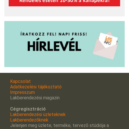
Kapcsolat
Adatkezelési tájékoztató
Impresszum
Lakberendezési magazin
Cégregisztráció
Lakberendezési üzleteknek
Lakberendezőknek
Jelenjen meg üzlete, terméke, tervezõ stúdiója a