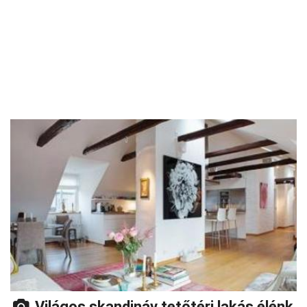
Világos skandináv tetőtéri lakás élénk