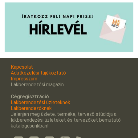
Kapcsolat
Adatkezelési tájékoztató
Impresszum
Lakberendezési magazin
Cégregisztráció
Lakberendezési üzleteknek
Lakberendezőknek
Jelenjen meg üzlete, terméke, tervezõ stúdiója a
lakberendezési üzleteket és tervezőket bemutató
katalógusunkban!