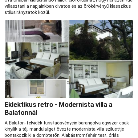
otthonában kialakítandó miliőt, előfordulhat, hogy nehezen tud
választani a napjainkban divatos és az örökérvényű klasszikus
stílusirányzatok közül.
Eklektikus retro - Modernista villa a
Balatonnál
A Balaton-felvidék turistaösvényein barangolva egyszer csak
kinyílik a táj, mandulaliget övezte modernista villa sziluettje
bontakozik ki a dombtetőn. Alabástromfehér test, óriás