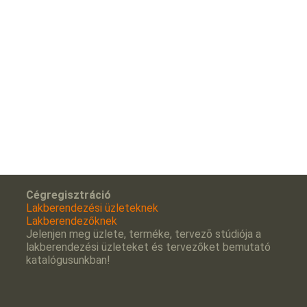
Cégregisztráció
Lakberendezési üzleteknek
Lakberendezőknek
Jelenjen meg üzlete, terméke, tervezõ stúdiója a
lakberendezési üzleteket és tervezőket bemutató
katalógusunkban!