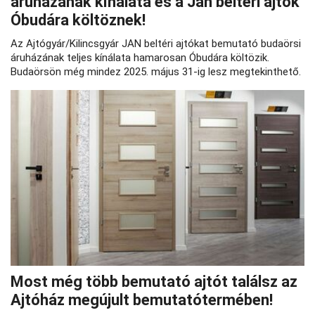
áruházának kínálata és a Jan beltéri ajtók
Óbudára költöznek!
Az Ajtógyár/Kilincsgyár JAN beltéri ajtókat bemutató budaörsi
áruházának teljes kínálata hamarosan Óbudára költözik.
Budaörsön még mindez 2025. május 31-ig lesz megtekinthető.
Most még több bemutató ajtót találsz az
Ajtóház megújult bemutatótermében!