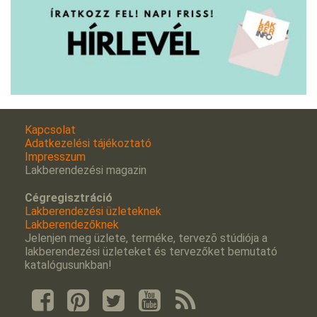
Kapcsolat
Adatkezelési tájékoztató
Impresszum
Lakberendezési magazin
Cégregisztráció
Lakberendezési üzleteknek
Lakberendezőknek
Jelenjen meg üzlete, terméke, tervezõ stúdiója a
lakberendezési üzleteket és tervezőket bemutató
katalógusunkban!