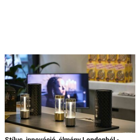
Stílus, innováció, élmény Londonból -