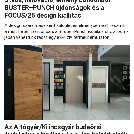
BUSTER+PUNCH újdonságok és a
FOCUS/25 design kiállítás
A design szerelmeseiként különleges élményben volt részünk:
a múlt héten Londonban, a Buster+Punch ikonikus showroom-
jában vehettünk részt egy exkluzív termékbemutatón.
Az Ajtógyár/Kilincsgyár budaörsi