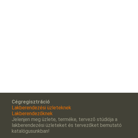
Cégregisztráció
Lakberendezési üzleteknek
Lakberendezőknek
Jelenjen meg üzlete, terméke, tervezõ stúdiója a
lakberendezési üzleteket és tervezőket bemutató
katalógusunkban!