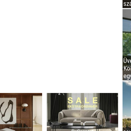
sz
Üv
Kö
eg