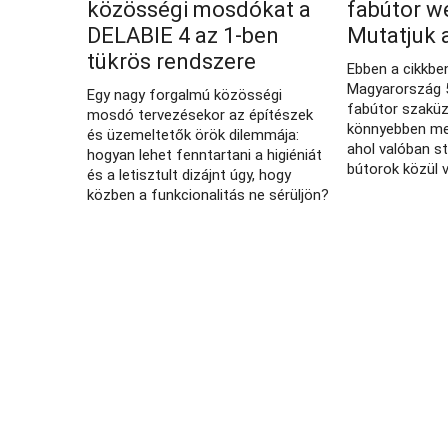
közösségi mosdókat a
fabútor w
DELABIE 4 az 1-ben
Mutatjuk 
tükrös rendszere
Ebben a cikkbe
Magyarország 5
Egy nagy forgalmú közösségi
fabútor szaküz
mosdó tervezésekor az építészek
könnyebben meg
és üzemeltetők örök dilemmája:
ahol valóban s
hogyan lehet fenntartani a higiéniát
bútorok közül 
és a letisztult dizájnt úgy, hogy
közben a funkcionalitás ne sérüljön?