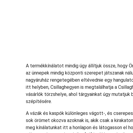
A termékkínálatot mindig úgy állítjuk össze, hogy Ö
az ünnepek mindig központi szerepet játszanak nálu
nagyáruház rengetegében eltévednie egy hangulatos
itt helyben, Csillaghegyen is megtalálhatja a Csill
vásárlók törzshelye, ahol tárgyainkat úgy mutatjuk 
szépítésére.
A vázák és kaspók különleges vágott-, és cserepes
sok örömet okozva azoknak is, akik csak a kirakat
meg kínálatunkat itt a honlapon és látogasson el h