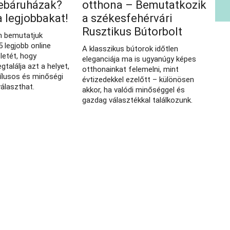
ebáruházak?
otthona – Bemutatkozik
a legjobbakat!
a székesfehérvári
Rusztikus Bútorbolt
n bemutatjuk
 legjobb online
A klasszikus bútorok időtlen
letét, hogy
eleganciája ma is ugyanúgy képes
találja azt a helyet,
otthonainkat felemelni, mint
tílusos és minőségi
évtizedekkel ezelőtt – különösen
választhat.
akkor, ha valódi minőséggel és
gazdag választékkal találkozunk.