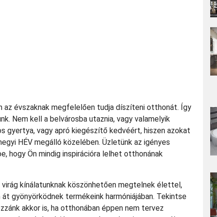
n az évszaknak megfelelően tudja díszíteni otthonát. Így
nk. Nem kell a belvárosba utaznia, vagy valamelyik
 gyertya, vagy apró kiegészítő kedvéért, hiszen azokat
aghegyi HÉV megálló közelében. Üzletünk az igényes
be, hogy Ön mindig inspirációra lelhet otthonának
 virág kínálatunknak köszönhetően megtelnek élettel,
on át gyönyörködnek termékeink harmóniájában. Tekintse
ozzánk akkor is, ha otthonában éppen nem tervez