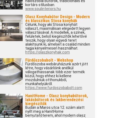
hálószobai bútorok, tradicionális és
kortárs stílusban.
www.soulinteriors.hu
Olasz Konyhabútor Design - Modern
és klasszikus Stosa konyhák
Célunk, hogy aki Stosa konyhát
választ, maximálisan elégedett legyen
választásával. A modellek, a színek,
felületek, belső kiegészítők lehetővé
teszik, hogy olyan egyedi teret
alakítsunk ki, amelyet a család minden
tagja kényelmesen használhat.
https://olaszkonyhak.com
Fürdőszobabolt - Webshop
Fürdőszoba webáruházunk azért jött
létre, hogy vásárlóink anélkül
válogathassanak több ezer termék
közül, hogy ehhez ki kellene
mozdulniuk otthonukból,
munkahelyükről.
https://www.furdoszobabolt.com
HanitHome - Olasz konyhabútorok,
lakásbútorok és lakberendezési
kiegészítők
Budán a Maros utca 12. szám alatt
nyílt meg a HanitHome
bemutatóterem, ahol modern olasz