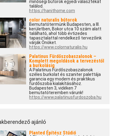
minőségi bútorok egyedi választékát
találod.
https://hanithome.com
color naturalis bútorok
Bemutatótermünk Budapesten, a III.
kerületben, Bokor utca 10 szám alatt
található, ahol több évtizedes
tapasztalattal rendelkező tervezőink
várják Önöket.
https://www.colornaturalis.hu
Palatinus Fürdőszobaszalonok –
Komplett megoldások a tervezéstől
a burkolásig
A Palatinus Fürdőszobaszalonok
széles burkolat és szaniter palettája
garancia egy modern és praktikus
fürdőszoba kialakításához.
Budapesten 3, vidéken 7
bemutatóteremben várunk!
https://www.palatinusfurdoszoba.hu
akberendező ajánló
Planted Építész Stúdió