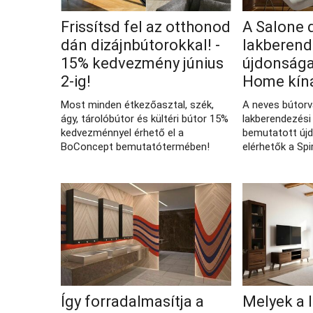
Frissítsd fel az otthonod
A Salone 
dán dizájnbútorokkal! -
lakberend
15% kedvezmény június
újdonságai
2-ig!
Home kín
Most minden étkezőasztal, szék,
A neves bútor
ágy, tárolóbútor és kültéri bútor 15%
lakberendezési 
kedvezménnyel érhető el a
bemutatott új
BoConcept bemutatótermében!
elérhetők a Spi
Így forradalmasítja a
Melyek a 