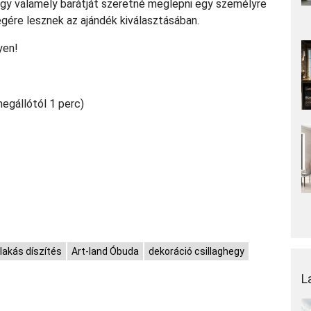
 vagy valamely barátját szeretné meglepni egy személyre
gére lesznek az ajándék kiválasztásában.
yen!
megállótól 1 perc)
lakás díszítés
Art-land Óbuda
dekoráció csillaghegy
L