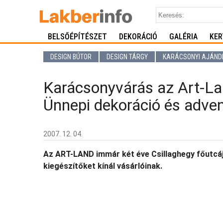
BELSŐÉPÍTÉSZET
DEKORÁCIÓ
GALÉRIA
KER
DESIGN BÚTOR
DESIGN TÁRGY
KARÁCSONYI AJÁND
Karácsonyvárás az Art-Lan
Ünnepi dekoráció és adven
2007. 12. 04.
Az ART-LAND immár két éve Csillaghegy főutcájá
kiegészítőket kínál vásárlóinak.