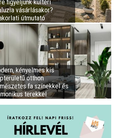
e figyeljünk kültéri
aluzia vásárlásakor?
akorlati útmutató
dern, kényelmes kis
apterületű otthon
rmészetes fa színekkel és
rmonikus terekkel