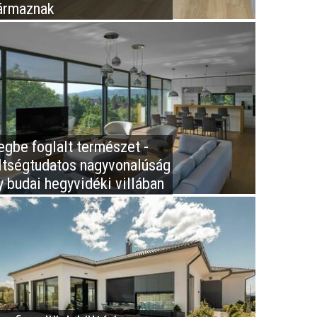
ármaznak
egbe foglalt természet -
ltségtudatos nagyvonalúság
y budai hegyvidéki villában