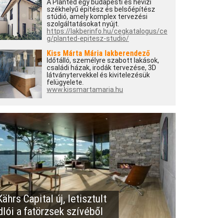
A Planted egy budapesti és hévízi
székhelyű építész és belsőépítész
stúdió, amely komplex tervezési
szolgáltatásokat nyújt.
https://lakberinfo.hu/cegkatalogus/ce
g/planted-epitesz-studio/
Kiss Márta Mária lakberendező
Időtálló, személyre szabott lakások,
családi házak, irodák tervezése, 3D
látványtervekkel és kivitelezésük
felügyelete.
www.kissmartamaria.hu
ährs Capital új, letisztult
dlói a fatörzsek szívéből