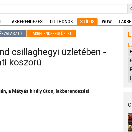
T
LAKBERENDEZÉS
OTTHONOK
STÍLUS
WOW
LAKBE
L
ÉKVÁLASZTÓ
LAKBERENDEZÉSI ÜZLET
L
d csillaghegyi üzletében -
ti koszorú
E
F
H
n, a Mátyás király úton, lakberendezési
C