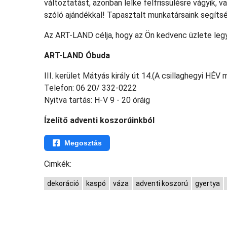
változtatást, azonban lelke felfrissülésre vágyik,
szóló ajándékkal! Tapasztalt munkatársaink segítsé
Az ART-LAND célja, hogy az Ön kedvenc üzlete leg
ART-LAND Óbuda
III. kerület Mátyás király út 14.(A csillaghegyi HÉV 
Telefon: 06 20/ 332-0222
Nyitva tartás: H-V 9 - 20 óráig
Ízelítő adventi koszorúinkból
Megosztás
Cimkék:
dekoráció
kaspó
váza
adventi koszorú
gyertya