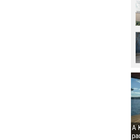
A K
pa