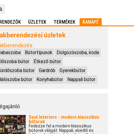
RENDEZŐK
ÜZLETEK
TERMÉKEK
KANAPÉ
akberendezési üzletek
akberendezés
Babaszoba
Bútortípusok
Dolgozószoba, iroda
lőszoba bútor
Étkező bútor
ürdőszoba bútor
Gardrób
Gyerekbútor
álószoba bútor
Konyhabútor
Nappali bútor
égajánló
Soul Interiors - modern klasszikus
bútorok
Fedezze fel a modern klasszikus
bútorok világát. Nappali, ebédlő és