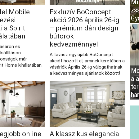
Mir
zs
del Mobile
Exkluzív BoConcept
Gy
ezési
akció 2026 április 26‑ig
 a Spirit
– prémium dán design
álatában
bútorok
kedvezménnyel!
vásáron és
kiállításon
A tavasz egy újabb BoConcept
donságok már
akciót hozott el, aminek keretében a
rit Home kínálatában.
vásárlók Április 26-ig válogathatnak
Mo
a kedvezményes ajánlatok között!
al
te
ha
legjobb online
A klasszikus elegancia