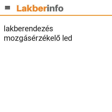
lakberendezés
mozgásérzékelő led