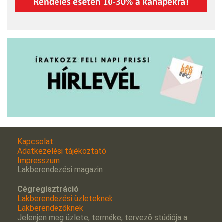
Kapcsolat
Adatkezelési tájékoztató
Impresszum
Lakberendezési magazin
Cégregisztráció
Lakberendezési üzleteknek
Lakberendezőknek
Jelenjen meg üzlete, terméke, tervezõ stúdiója a