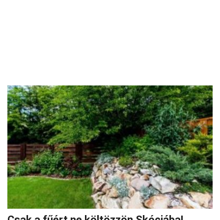
Csak a fűért ne költözzön Skóciába!