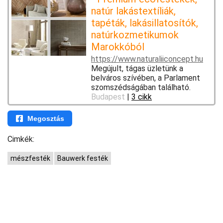
natúr lakástextíliák,
tapéták, lakásillatosítók,
natúrkozmetikumok
Marokkóból
https://www.naturaliiconcept.hu
Megújult, tágas üzletünk a
belváros szívében, a Parlament
szomszédságában található.
Budapest
|
3 cikk
Megosztás
Cimkék:
mészfesték
Bauwerk festék