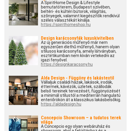
A SpiritHome Design & Lifestyle
bemutatóterem, Budapest szívében,
beltéri- és kültéri bútorok, világítás,
szőnyegek, valamint kiegészítők rendkívül
széles választékát kínálja.
https://spirithomeshop.hu
Design karácsonyfák luxuskivitelben
Az új generációs műfenyő már nem
egyszerűen élethű műfenyő, hanem olyan
stílusos karácsonyfa, amely látványban,
esztétikumban nem kíván vetekedni az
igazi fenyővel.
https://designkaracsony.hu
Alda Design - Függöny és lakástextil
Vállaljuk családi házak, lakások, irodák,
éttermek, kávézók, üzletek, szállodák
belső tereinek tervezését, függönyözését
a minimál stílustól a mediterrán hangulatú
enteriőrökön át a klasszikus lakásbelsőkig.
https://aldadesign.hu
Concepcio Showroom – a tudatos terek
világa
A Concepcio egy olyan webáruház és
showroom, ahol a felújításhoz és a