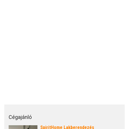
Cégajánló
SpiritHome Lakberendezés