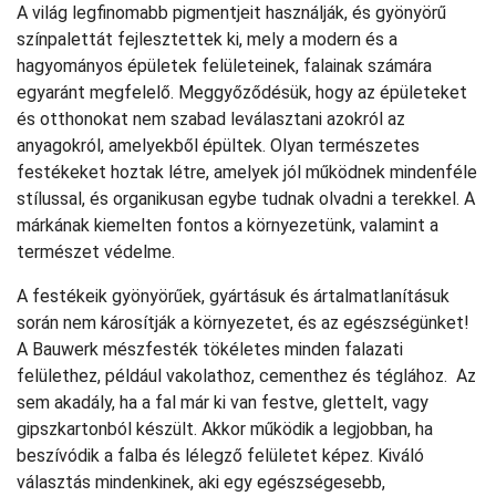
A világ legfinomabb pigmentjeit használják, és gyönyörű
színpalettát fejlesztettek ki, mely a modern és a
hagyományos épületek felületeinek, falainak számára
egyaránt megfelelő. Meggyőződésük, hogy az épületeket
és otthonokat nem szabad leválasztani azokról az
anyagokról, amelyekből épültek. Olyan természetes
festékeket hoztak létre, amelyek jól működnek mindenféle
stílussal, és organikusan egybe tudnak olvadni a terekkel. A
márkának kiemelten fontos a környezetünk, valamint a
természet védelme.
A festékeik gyönyörűek, gyártásuk és ártalmatlanításuk
során nem károsítják a környezetet, és az egészségünket!
A Bauwerk mészfesték tökéletes minden falazati
felülethez, például vakolathoz, cementhez és téglához. Az
sem akadály, ha a fal már ki van festve, glettelt, vagy
gipszkartonból készült. Akkor működik a legjobban, ha
beszívódik a falba és lélegző felületet képez. Kiváló
választás mindenkinek, aki egy egészségesebb,