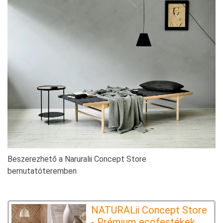
Beszerezhető a Naruralii Concept Store
bemutatóteremben
NATURALii Concept Store
- Prémium ecofestékek,