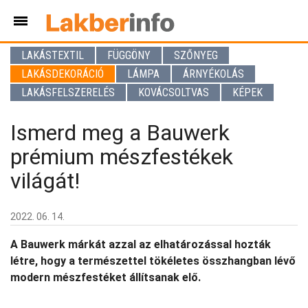
LAKÁSTEXTIL
FÜGGÖNY
SZŐNYEG
LAKÁSDEKORÁCIÓ
LÁMPA
ÁRNYÉKOLÁS
LAKÁSFELSZERELÉS
KOVÁCSOLTVAS
KÉPEK
Ismerd meg a Bauwerk
prémium mészfestékek
világát!
2022. 06. 14.
A Bauwerk márkát azzal az elhatározással hozták
létre, hogy a természettel tökéletes összhangban lévő
modern mészfestéket állítsanak elő.