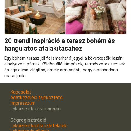
20 trendi inspiráció a terasz bohém és
hangulatos átalakításához
Egy bohém terasz jól felismerhető jegyei a következők: lazán
elhelyezett párnák, földön álló lámpások, természetes textilek
és egy olyan világítás, amely arra csábít, hogy a szabadban
maradjunk.
Kapcsolat
Adatkezelési tájékoztató
Impresszum
Lakberendezési magazin
Cégregisztráció
Lakberendezési üzleteknek