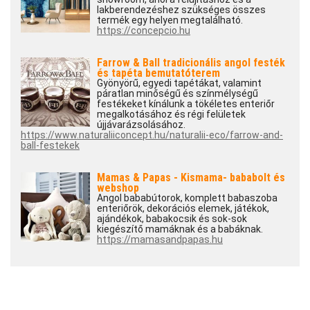
lakberendezéshez szükséges összes
termék egy helyen megtalálható.
https://concepcio.hu
Farrow & Ball tradicionális angol festék
és tapéta bemutatóterem
Gyönyörű, egyedi tapétákat, valamint
páratlan minőségű és színmélységű
festékeket kínálunk a tökéletes enteriőr
megalkotásához és régi felületek
újjávarázsolásához.
https://www.naturaliiconcept.hu/naturalii-eco/farrow-and-
ball-festekek
Mamas & Papas - Kismama- bababolt és
webshop
Angol bababútorok, komplett babaszoba
enteriőrök, dekorációs elemek, játékok,
ajándékok, babakocsik és sok-sok
kiegészítő mamáknak és a babáknak.
https://mamasandpapas.hu