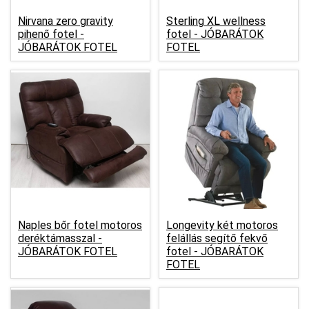
Nirvana zero gravity
Sterling XL wellness
pihenő fotel -
fotel -
JÓBARÁTOK
JÓBARÁTOK FOTEL
FOTEL
Naples bőr fotel motoros
Longevity két motoros
deréktámasszal -
felállás segítő fekvő
JÓBARÁTOK FOTEL
fotel -
JÓBARÁTOK
FOTEL