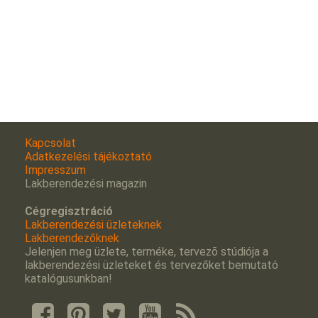
Kapcsolat
Adatkezelési tájékoztató
Impresszum
Lakberendezési magazin
Cégregisztráció
Lakberendezési üzleteknek
Lakberendezőknek
Jelenjen meg üzlete, terméke, tervezõ stúdiója a
lakberendezési üzleteket és tervezőket bemutató
katalógusunkban!