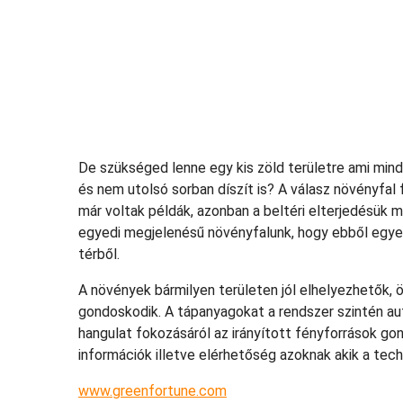
De szükséged lenne egy kis zöld területre ami min
és nem utolsó sorban díszít is? A válasz növényfal 
már voltak példák, azonban a beltéri elterjedésük m
egyedi megjelenésű növényfalunk, hogy ebből egyet
térből.
A növények bármilyen területen jól elhelyezhetők
gondoskodik. A tápanyagokat a rendszer szintén au
hangulat fokozásáról az irányított fényforrások g
információk illetve elérhetőség azoknak akik a tech
www.greenfortune.com