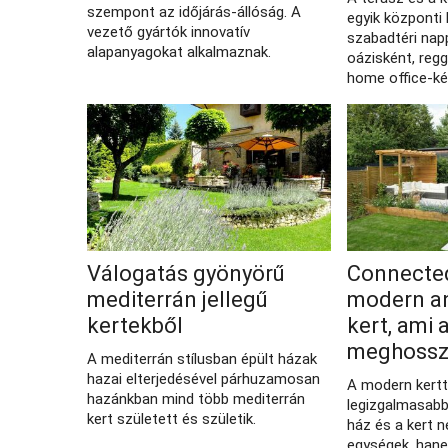
szempont az időjárás-állóság. A
egyik központi 
vezető gyártók innovatív
szabadtéri napp
alapanyagokat alkalmaznak.
oázisként, regg
home office-kén
Válogatás gyönyörű
Connected
mediterrán jellegű
modern an
kertekből
kert, ami 
meghossza
A mediterrán stílusban épült házak
hazai elterjedésével párhuzamosan
A modern kertt
hazánkban mind több mediterrán
legizgalmasabb
kert született és születik.
ház és a kert n
egységek, han