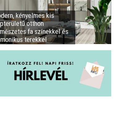
dern, kényelmes kis
apterületű otthon
rmészetes fa színekkel és
rmonikus terekkel