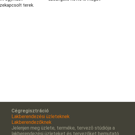
zekapcsolt terek.
Cégregisztráció
Lakberendezési üzleteknek
Lakberendezőknek
Jelenjen meg üzlete, terméke, tervezõ stúdiója a
lakberendezési üzleteket és tervezőket bemutató