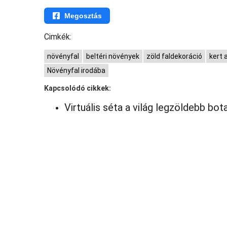
Megosztás
Cimkék:
növényfal
beltéri növények
zöld faldekoráció
kert 
Növényfal irodába
Kapcsolódó cikkek:
Virtuális séta a világ legzöldebb bot