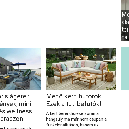
Mo
al
te
ha
r slágerei:
Menő kerti bútorok –
ények, mini
Ezek a tuti befutók!
és wellness
A kert berendezése során a
teraszon
hangsúly ma már nem csupán a
funkcionalitáson, hanem az
ert a nyári napok