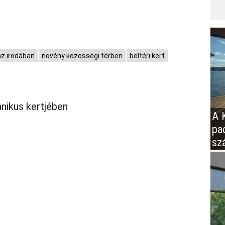
az irodában
növény közösségi térben
beltéri kert
anikus kertjében
A K
pa
sz