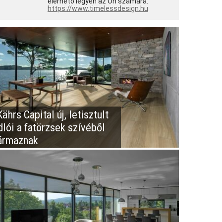
elérhető legyen az Ön számára.
https://www.timelessdesign.hu
ährs Capital új, letisztult
dlói a fatörzsek szívéből
ármaznak