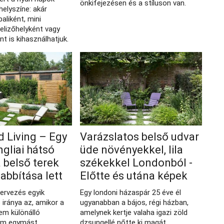
önkifejezésen és a stíluson van.
helyszíne: akár
aliként, mini
elizőhelyként vagy
t is kihasználhatjuk.
 Living – Egy
Varázslatos belső udvar
gliai hátsó
üde növényekkel, lila
a belső terek
székekkel Londonból -
bbítása lett
Előtte és utána képek
ervezés egyik
Egy londoni házaspár 25 éve él
 iránya az, amikor a
ugyanabban a bájos, régi házban,
em különálló
amelynek kertje valaha igazi zöld
em egymást
dzsungellé nőtte ki magát.