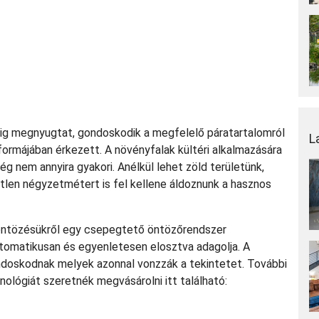
dig megnyugtat, gondoskodik a megfelelő páratartalomról
L
formájában érkezett. A növényfalak kültéri alkalmazására
ég nem annyira gyakori. Anélkül lehet zöld területünk,
len négyzetmétert is fel kellene áldoznunk a hasznos
, öntözésükről egy csepegtető öntözőrendszer
tomatikusan és egyenletesen elosztva adagolja. A
ondoskodnak melyek azonnal vonzzák a tekintetet. További
nológiát szeretnék megvásárolni itt található: