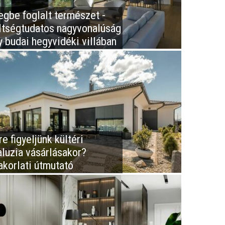
egbe foglalt természet -
ltségtudatos nagyvonalúság
y budai hegyvidéki villában
e figyeljünk kültéri
aluzia vásárlásakor?
akorlati útmutató