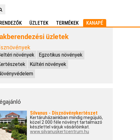
RENDEZŐK
ÜZLETEK
TERMÉKEK
KANAPÉ
akberendezési üzletek
ísznövények
eltéri növények
Egzotikus növények
Kertészetek
Kültéri növények
Növényvédelem
égajánló
Silvanus - Dísznövénykertészet
Kertáruházainkban mindig megújuló,
közel 2 000 féle növényt tartalmazó
készlettel várjuk vásárlóinkat.
www.silvanuskertcentrum.hu