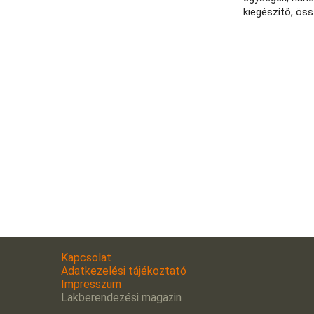
kiegészítő, öss
Kapcsolat
Adatkezelési tájékoztató
Impresszum
Lakberendezési magazin