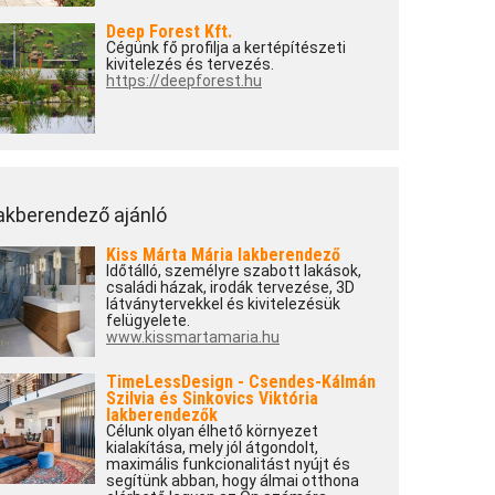
Deep Forest Kft.
Cégünk fő profilja a kertépítészeti
kivitelezés és tervezés.
https://deepforest.hu
akberendező ajánló
Kiss Márta Mária lakberendező
Időtálló, személyre szabott lakások,
családi házak, irodák tervezése, 3D
látványtervekkel és kivitelezésük
felügyelete.
www.kissmartamaria.hu
TimeLessDesign - Csendes-Kálmán
Szilvia és Sinkovics Viktória
lakberendezők
Célunk olyan élhető környezet
kialakítása, mely jól átgondolt,
maximális funkcionalitást nyújt és
segítünk abban, hogy álmai otthona