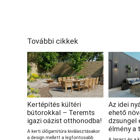
További cikkek
Kertépítés kültéri
Az idei nyá
bútorokkal – Teremts
ehető növ
igazi oázist otthonodba!
dzsungel 
élmény a 
A kerti ülőgarnitúra kiválasztásakor
a design mellett a legfontosabb
A terasz és a k