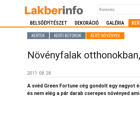
BELSŐÉPÍTÉSZET
DEKORÁCIÓ
GALÉRIA
KER
KERTEK
KERTI BÚTOROK
KERTI NÖVÉNYEK
Növényfalak otthonokban,
2011. 08. 28.
A svéd Green Fortune cég gondolt egy nagyot és
és nem elég a pár darab cserepes növényed ami