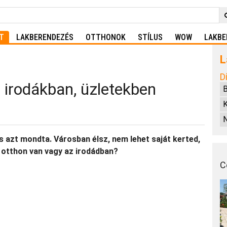
T
LAKBERENDEZÉS
OTTHONOK
STÍLUS
WOW
LAKBE
L
D
 irodákban, üzletekben
B
 azt mondta. Városban élsz, nem lehet saját kerted,
 otthon van vagy az irodádban?
C