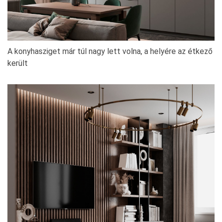
A konyhasziget már túl nagy lett volna, a helyére az étkező
került