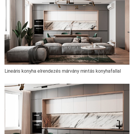
Lineáris konyha elrendezés márvány mintás konyhafallal