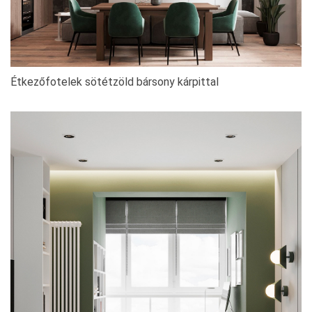
Étkezőfotelek sötétzöld bársony kárpittal