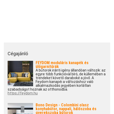
Cégajánló
FEYDOM moduláris kanapék és
ülőgarnitúrák
A bútorok iránti igény állandóan változik: az
egyre több funkcióval bíró, de küllemében a
trendeket követő daraboké a jövő. A
Feydom kanapéi a változáshoz való
alkalmazkodás jegyében korlátlan
szabadságot hoznak az otthonodba.
https://feydom.hu
Bono Design - Colombini olasz
konyhabútor, nappali, hálószoba és
gyerekszoba bútorok