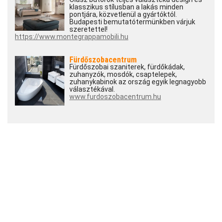
klasszikus stílusban a lakás minden
pontjára, közvetlenül a gyártóktól.
Budapesti bemutatótermünkben várjuk
szeretettel!
https://www.montegrappamobili.hu
Fürdőszobacentrum
Fürdőszobai szaniterek, fürdőkádak,
zuhanyzók, mosdók, csaptelepek,
zuhanykabinok az ország egyik legnagyobb
választékával.
www.furdoszobacentrum.hu