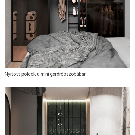
Nyitott polcok a mini gardróbszobában