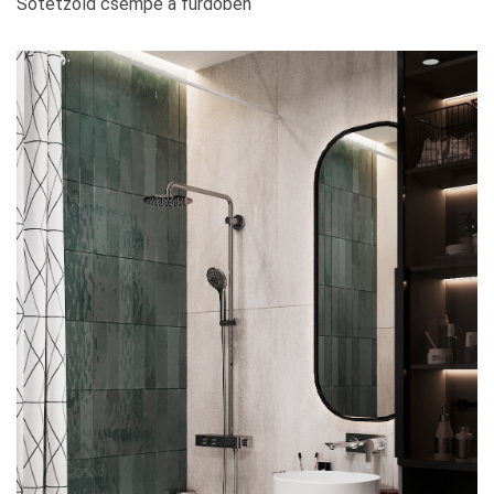
Sötétzöld csempe a fürdőben