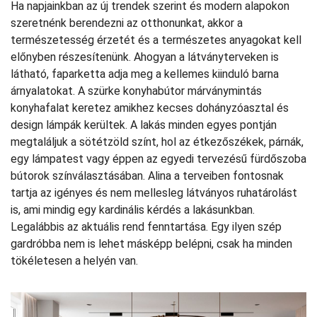
Ha napjainkban az új trendek szerint és modern alapokon
szeretnénk berendezni az otthonunkat, akkor a
természetesség érzetét és a természetes anyagokat kell
előnyben részesítenünk. Ahogyan a látványterveken is
látható, faparketta adja meg a kellemes kiinduló barna
árnyalatokat. A szürke konyhabútor márványmintás
konyhafalat keretez amikhez kecses dohányzóasztal és
design lámpák kerültek. A lakás minden egyes pontján
megtaláljuk a sötétzöld színt, hol az étkezőszékek, párnák,
egy lámpatest vagy éppen az egyedi tervezésű fürdőszoba
bútorok színválasztásában. Alina a terveiben fontosnak
tartja az igényes és nem mellesleg látványos ruhatárolást
is, ami mindig egy kardinális kérdés a lakásunkban.
Legalábbis az aktuális rend fenntartása. Egy ilyen szép
gardróbba nem is lehet másképp belépni, csak ha minden
tökéletesen a helyén van.