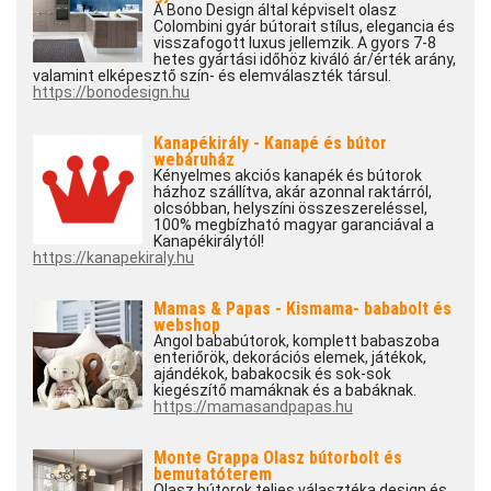
A Bono Design által képviselt olasz
Colombini gyár bútorait stílus, elegancia és
visszafogott luxus jellemzik. A gyors 7-8
hetes gyártási időhöz kiváló ár/érték arány,
valamint elképesztő szín- és elemválaszték társul.
https://bonodesign.hu
Kanapékirály - Kanapé és bútor
webáruház
Kényelmes akciós kanapék és bútorok
házhoz szállítva, akár azonnal raktárról,
olcsóbban, helyszíni összeszereléssel,
100% megbízható magyar garanciával a
Kanapékirálytól!
https://kanapekiraly.hu
Mamas & Papas - Kismama- bababolt és
webshop
Angol bababútorok, komplett babaszoba
enteriőrök, dekorációs elemek, játékok,
ajándékok, babakocsik és sok-sok
kiegészítő mamáknak és a babáknak.
https://mamasandpapas.hu
Monte Grappa Olasz bútorbolt és
bemutatóterem
Olasz bútorok teljes választéka design és