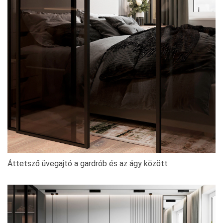
Áttetsző üvegajtó a gardrób és az ágy között