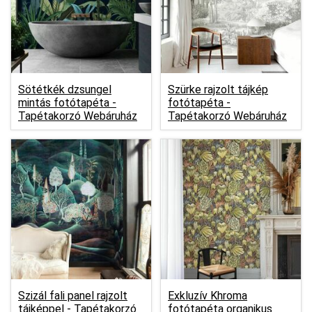
Sötétkék dzsungel
Szürke rajzolt tájkép
mintás fotótapéta -
fotótapéta -
Tapétakorzó Webáruház
Tapétakorzó Webáruház
Szizál fali panel rajzolt
Exkluzív Khroma
tájképpel -
Tapétakorzó
fotótapéta organikus