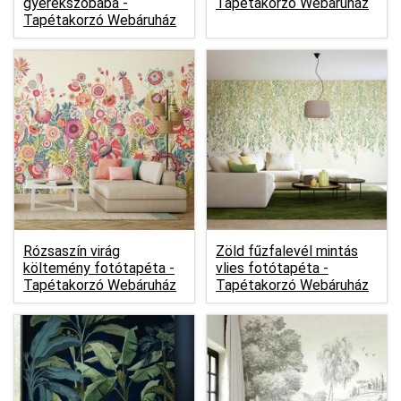
gyerekszobába -
Tapétakorzó Webáruház
Tapétakorzó Webáruház
Rózsaszín virág
Zöld fűzfalevél mintás
költemény fotótapéta -
vlies fotótapéta -
Tapétakorzó Webáruház
Tapétakorzó Webáruház