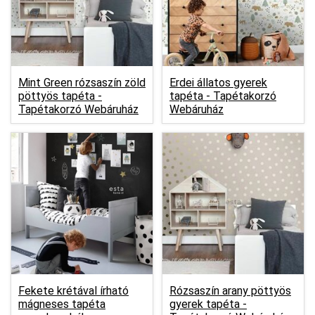
Mint Green rózsaszín zöld
Erdei állatos gyerek
pöttyös tapéta -
tapéta -
Tapétakorzó
Tapétakorzó Webáruház
Webáruház
Fekete krétával írható
Rózsaszín arany pöttyös
mágneses tapéta
gyerek tapéta -