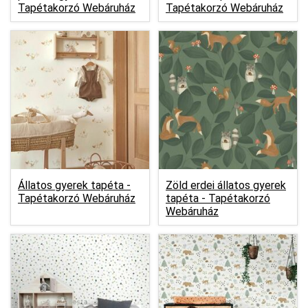
Tapétakorzó Webáruház
Tapétakorzó Webáruház
Állatos gyerek tapéta -
Zöld erdei állatos gyerek
Tapétakorzó Webáruház
tapéta -
Tapétakorzó
Webáruház