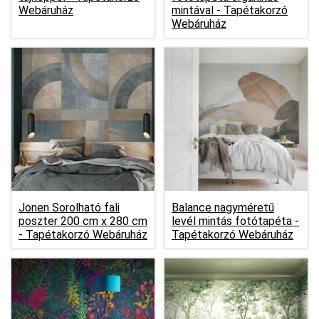
Webáruház
mintával -
Tapétakorzó
Webáruház
Jonen Sorolható fali
Balance nagyméretű
poszter 200 cm x 280 cm
levél mintás fotótapéta -
-
Tapétakorzó Webáruház
Tapétakorzó Webáruház