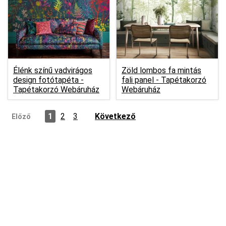
Élénk színű vadvirágos
Zöld lombos fa mintás
design fotótapéta -
fali panel -
Tapétakorzó
Tapétakorzó Webáruház
Webáruház
1
2
3
Következő
Előző