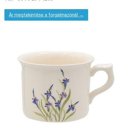
Ár megtekintése a forgalmazónál →