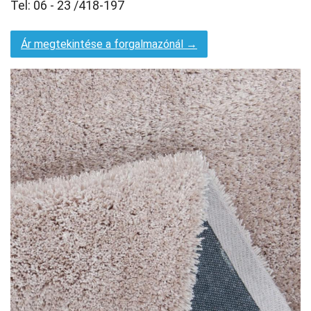
Tel: 06 - 23 /418-197
Ár megtekintése a forgalmazónál →