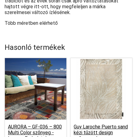
tradíciót és az évek során csak apró változtatásokat
hajtott végre itt-ott, hogy megfeleljen a márka
szerelmesei változó ízlésének.
Több méretben elérhető
Hasonló termékek
AURORA – GF-036 – 800
Guy Laroche Puerto sand
Multi Color szőnyeg -
kézi tűzött design