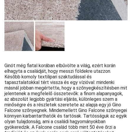
Ginót még fiatal korában elbűvölte a világ, ezért korán
elhagyta a családját, hogy messzi földekre utazzon.
Később komoly textilipari szaktudással és
tapasztalatokkal tért vissza és egy vízióval: mindenki
másnál jobban megértette, hogy a szőnyegkészítésben mit
jelentenek a megfelelő összetevők: a finom alapanyagok,
az abszolút legjobb gyártási eljárás, különleges szem a
minőségre és a részletek szeretete az alapja egy jó Gino
Falcone szőnyegnek. Mindemellett Gino Falcone szőnyegei
könnyen karbantarthatók és tartósak. Tartósságuk az egyik
olyan tulajdonság, ami a családi hagyományokban
gyökeredzik. A Falcone család több mint 50 éve őrzi a