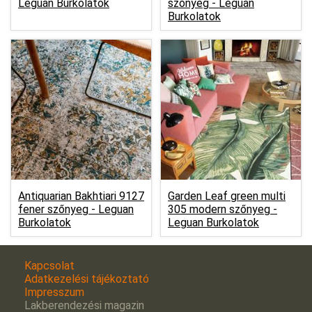
Leguan Burkolatok
szőnyeg -
Leguan
Burkolatok
Antiquarian Bakhtiari 9127
Garden Leaf green multi
fener szőnyeg -
Leguan
305 modern szőnyeg -
Burkolatok
Leguan Burkolatok
Kapcsolat
Adatkezelési tájékoztató
Impresszum
Lakberendezési magazin